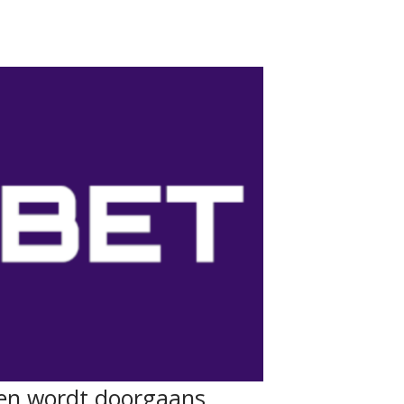
en wordt doorgaans