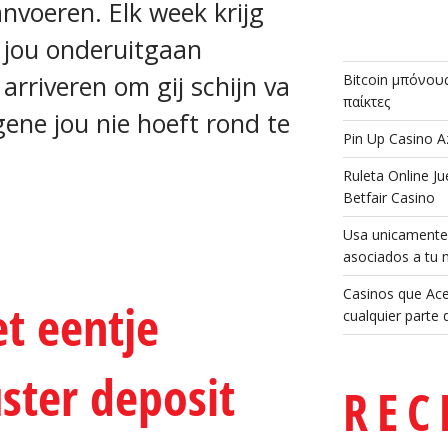
anvoeren. Elk week krijg
 jou onderuitgaan
 arriveren om gij schijn va
Bitcoin μπόνου
παίκτες
ene jou nie hoeft rond te
Pin Up Casino 
Ruleta Online J
Betfair Casino
Usa unicamente 
asociados a tu 
Casinos que Ac
t eentje
cualquier parte
ster deposit
REC