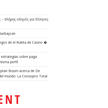
ς – πλήρης οδηγός για Έλληνες
Azərbaycan
uegos de el Ruleta de Casino �
estrategias sobre paga
misma perfil
eptan Bizum acerca de De
 del mundo: La Consejero Total
ENT