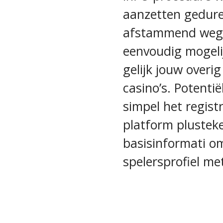
aanzetten gedure
afstammend wege
eenvoudig mogeli
gelijk jouw overi
casino’s. Potenti
simpel het regist
platform plusteke
basisinformati o
spelersprofiel m