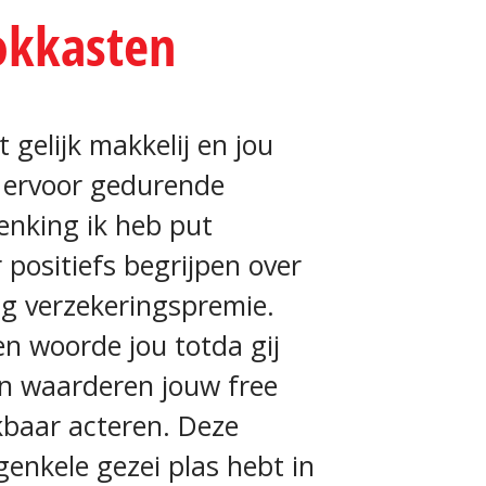
okkasten
 gelijk makkelij en jou
t ervoor gedurende
nking ik heb put
positiefs begrijpen over
rug verzekeringspremie.
 woorde jou totda gij
len waarderen jouw free
kbaar acteren. Deze
genkele gezei plas hebt in