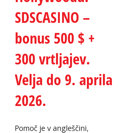
SDSCASINO –
bonus 500 $ +
300 vrtljajev.
Velja do 9. aprila
2026.
Pomoč je v angleščini,