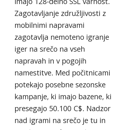
imajo 128-delno SSL varnost.
Zagotavljanje združljivosti z
mobilnimi napravami
zagotavlja nemoteno igranje
iger na srečo na vseh
napravah in v pogojih
namestitve. Med počitnicami
potekajo posebne sezonske
kampanje, ki imajo bazene, ki
presegajo 50.100 C$. Nadzor
nad igrami na srečo je tu in