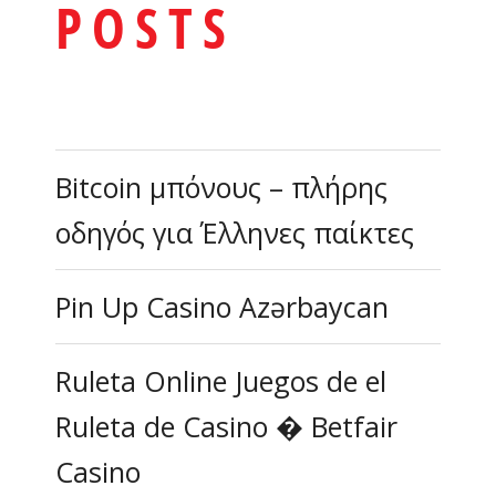
POSTS
Bitcoin μπόνους – πλήρης
οδηγός για Έλληνες παίκτες
Pin Up Casino Azərbaycan
Ruleta Online Juegos de el
Ruleta de Casino � Betfair
Casino