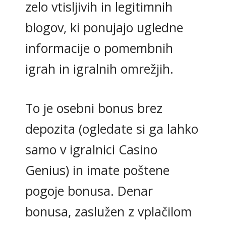
zelo vtisljivih in legitimnih
blogov, ki ponujajo ugledne
informacije o pomembnih
igrah in igralnih omrežjih.
To je osebni bonus brez
depozita (ogledate si ga lahko
samo v igralnici Casino
Genius) in imate poštene
pogoje bonusa. Denar
bonusa, zaslužen z vplačilom