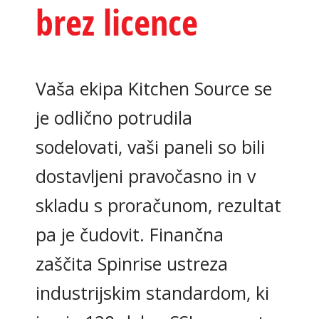
brez licence
Vaša ekipa Kitchen Source se
je odlično potrudila
sodelovati, vaši paneli so bili
dostavljeni pravočasno in v
skladu s proračunom, rezultat
pa je čudovit. Finančna
zaščita Spinrise ustreza
industrijskim standardom, ki