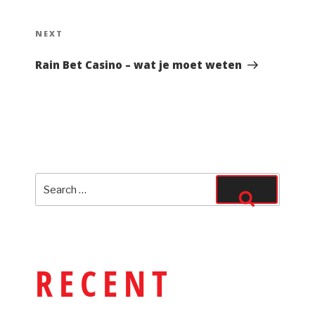
NEXT
Rain Bet Casino – wat je moet weten
RECENT