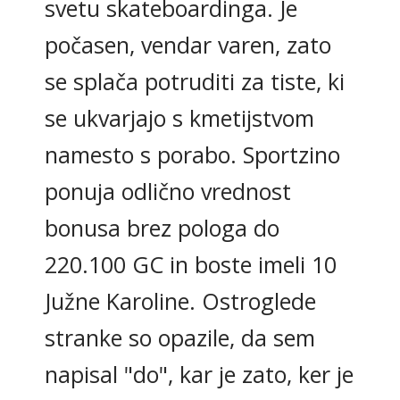
svetu skateboardinga. Je
počasen, vendar varen, zato
se splača potruditi za tiste, ki
se ukvarjajo s kmetijstvom
namesto s porabo. Sportzino
ponuja odlično vrednost
bonusa brez pologa do
220.100 GC in boste imeli 10
Južne Karoline. Ostroglede
stranke so opazile, da sem
napisal "do", kar je zato, ker je