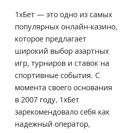
1хБет — это одно из самых
популярных онлайн-казино,
которое предлагает
широкий выбор азартных
игр, турниров и ставок на
спортивные события. С
момента своего основания
в 2007 году, 1хБет
зарекомендовало себя как
надежный оператор,