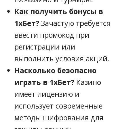
Как получить бонусы в
1хБет?
Зачастую требуется
ввести промокод при
регистрации или
выполнить условия акций.
Насколько безопасно
играть в 1хБет?
Казино
имеет лицензию и
использует современные
методы шифрования для