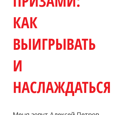
ПРИЗАМИ:
КАК
ВЫИГРЫВАТЬ
И
НАСЛАЖДАТЬСЯ
Меня зовут Алексей Петров,