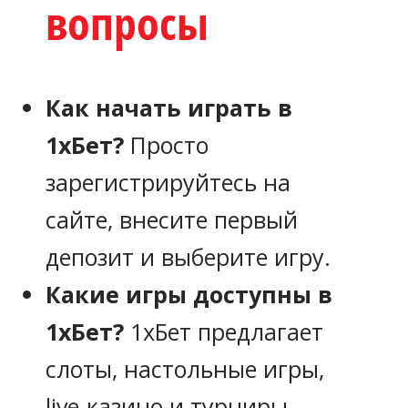
вопросы
Как начать играть в
1хБет?
Просто
зарегистрируйтесь на
сайте, внесите первый
депозит и выберите игру.
Какие игры доступны в
1хБет?
1хБет предлагает
слоты, настольные игры,
live-казино и турниры.