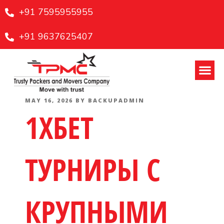
+91 7595955955
+91 9637625407
MAY 16, 2026
BY
BACKUPADMIN
1ХБЕТ
ТУРНИРЫ С
КРУПНЫМИ