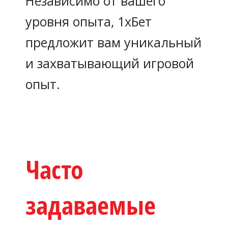
Независимо от вашего
уровня опыта, 1хБет
предложит вам уникальный
и захватывающий игровой
опыт.
Часто
задаваемые