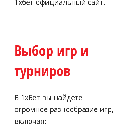
1хбет официальный сайт
.
Выбор игр и
турниров
В 1хБет вы найдете
огромное разнообразие игр,
включая: