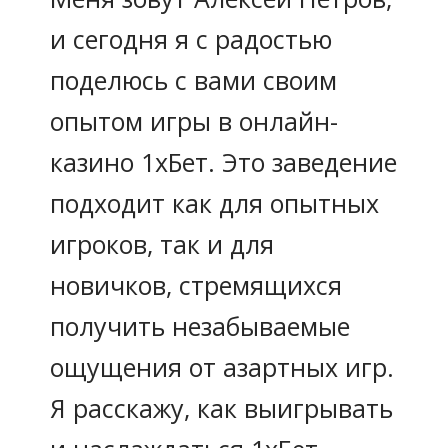
и сегодня я с радостью
поделюсь с вами своим
опытом игры в онлайн-
казино 1хБет. Это заведение
подходит как для опытных
игроков, так и для
новичков, стремящихся
получить незабываемые
ощущения от азартных игр.
Я расскажу, как выигрывать