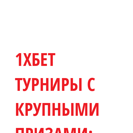
1ХБЕТ
ТУРНИРЫ С
КРУПНЫМИ