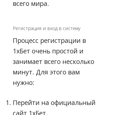
всего мира.
Регистрация и вход в систему
Процесс регистрации в
1хБет очень простой и
занимает всего несколько
минут. Для этого вам
нужно:
Перейти на официальный
сайт 1хБет.