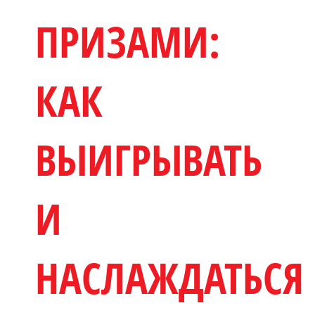
ПРИЗАМИ:
КАК
ВЫИГРЫВАТЬ
И
НАСЛАЖДАТЬСЯ