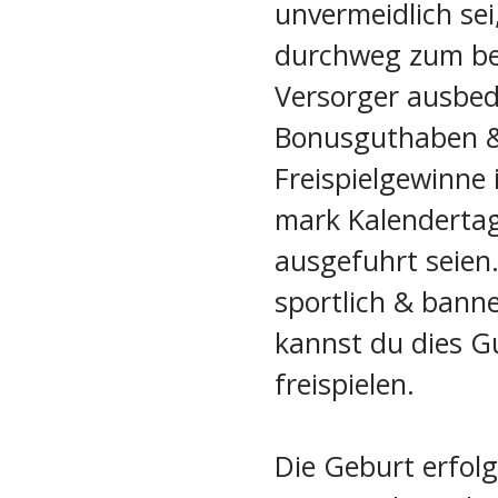
unvermeidlich sei
durchweg zum be
Versorger ausbedi
Bonusguthaben &
Freispielgewinne 
mark Kalendertag
ausgefuhrt seien.
sportlich & banne
kannst du dies Gu
freispielen.
Die Geburt erfolg