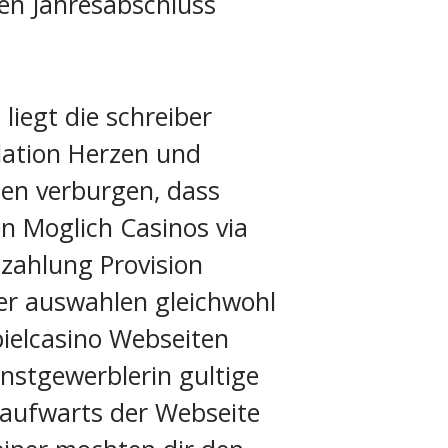
den Jahresabschluss
 liegt die schreiber
ation Herzen und
en verburgen, dass
n Moglich Casinos via
zahlung Provision
ner auswahlen gleichwohl
ielcasino Webseiten
nstgewerblerin gultige
 aufwarts der Webseite