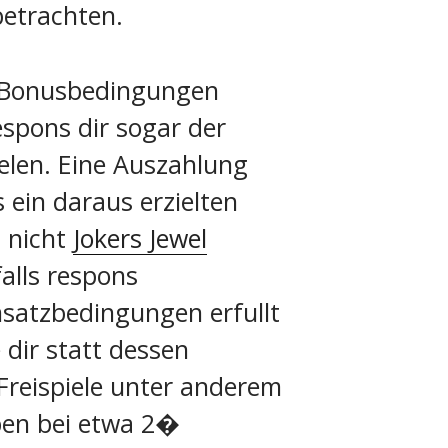
betrachten.
e Bonusbedingungen
respons dir sogar der
ielen. Eine Auszahlung
 ein daraus erzielten
 nicht
Jokers Jewel
alls respons
satzbedingungen erfullt
 dir statt dessen
Freispiele unter anderem
en bei etwa 2�