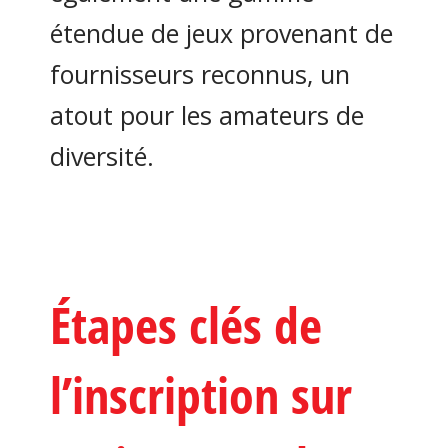
étendue de jeux provenant de
fournisseurs reconnus, un
atout pour les amateurs de
diversité.
Étapes clés de
l’inscription sur