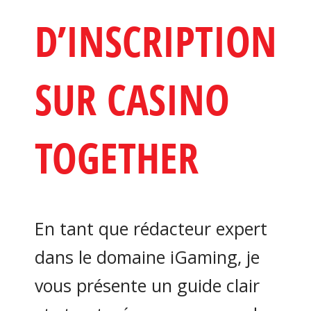
D’INSCRIPTION
SUR CASINO
TOGETHER
En tant que rédacteur expert
dans le domaine iGaming, je
vous présente un guide clair