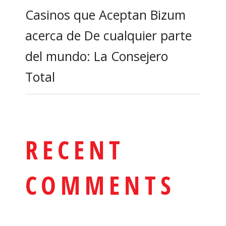
Casinos que Aceptan Bizum
acerca de De cualquier parte
del mundo: La Consejero
Total
RECENT
COMMENTS