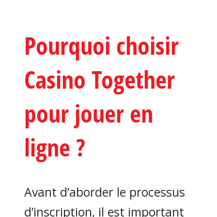
Pourquoi choisir
Casino Together
pour jouer en
ligne ?
Avant d’aborder le processus
d’inscription, il est important