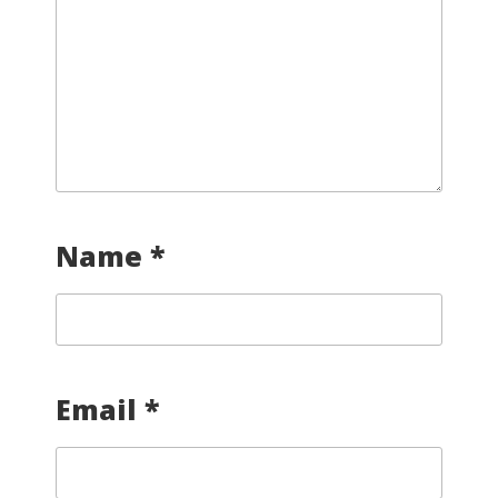
Name
*
Email
*