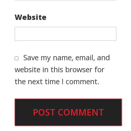
Website
Save my name, email, and
website in this browser for
the next time I comment.