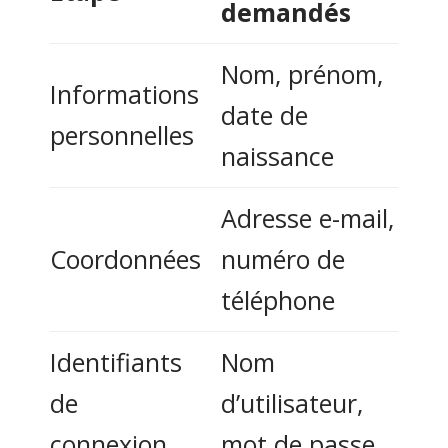
demandés
Nom, prénom,
Informations
date de
personnelles
naissance
Adresse e-mail,
Coordonnées
numéro de
téléphone
Identifiants
Nom
de
d’utilisateur,
connexion
mot de passe