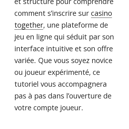
et structuré pour comprendre
comment s’inscrire sur
casino
together
, une plateforme de
jeu en ligne qui séduit par son
interface intuitive et son offre
variée. Que vous soyez novice
ou joueur expérimenté, ce
tutoriel vous accompagnera
pas à pas dans l’ouverture de
votre compte joueur.