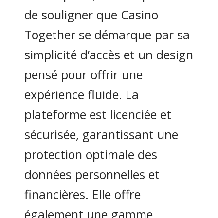
de souligner que Casino
Together se démarque par sa
simplicité d’accès et un design
pensé pour offrir une
expérience fluide. La
plateforme est licenciée et
sécurisée, garantissant une
protection optimale des
données personnelles et
financières. Elle offre
également une gamme