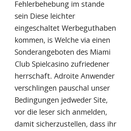
Fehlerbehebung im stande
sein Diese leichter
eingeschaltet Werbeguthaben
kommen, is Welche via einen
Sonderangeboten des Miami
Club Spielcasino zufriedener
herrschaft. Adroite Anwender
verschlingen pauschal unser
Bedingungen jedweder Site,
vor die leser sich anmelden,
damit sicherzustellen, dass ihr