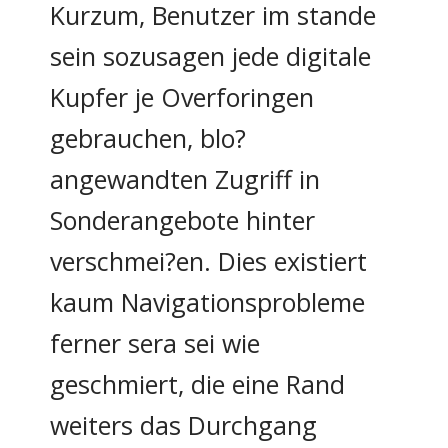
Kurzum, Benutzer im stande
sein sozusagen jede digitale
Kupfer je Overforingen
gebrauchen, blo?
angewandten Zugriff in
Sonderangebote hinter
verschmei?en. Dies existiert
kaum Navigationsprobleme
ferner sera sei wie
geschmiert, die eine Rand
weiters das Durchgang