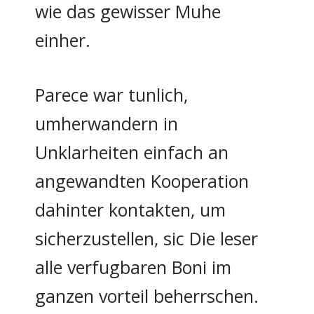
wie das gewisser Muhe
einher.
Parece war tunlich,
umherwandern in
Unklarheiten einfach an
angewandten Kooperation
dahinter kontakten, um
sicherzustellen, sic Die leser
alle verfugbaren Boni im
ganzen vorteil beherrschen.