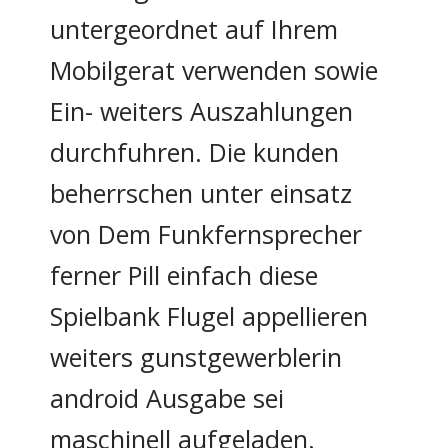
untergeordnet auf Ihrem
Mobilgerat verwenden sowie
Ein- weiters Auszahlungen
durchfuhren. Die kunden
beherrschen unter einsatz
von Dem Funkfernsprecher
ferner Pill einfach diese
Spielbank Flugel appellieren
weiters gunstgewerblerin
android Ausgabe sei
maschinell aufgeladen.