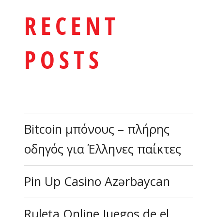
RECENT
POSTS
Bitcoin μπόνους – πλήρης
οδηγός για Έλληνες παίκτες
Pin Up Casino Azərbaycan
Ruleta Online Juegos de el