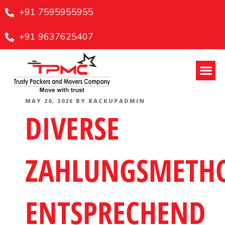
+91 7595955955
+91 9637625407
MAY 20, 2026
BY
BACKUPADMIN
DIVERSE
ZAHLUNGSMETH
ENTSPRECHEND