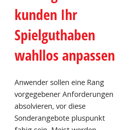
kunden Ihr
Spielguthaben
wahllos anpassen
Anwender sollen eine Rang
vorgegebener Anforderungen
absolvieren, vor diese
Sonderangebote pluspunkt
fahig sein. Meist werden