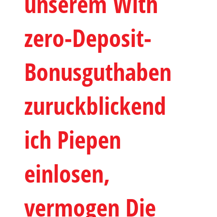
unserem With
zero-Deposit-
Bonusguthaben
zuruckblickend
ich Piepen
einlosen,
vermogen Die