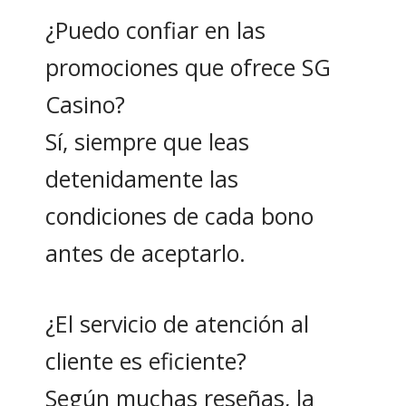
¿Puedo confiar en las
promociones que ofrece SG
Casino?
Sí, siempre que leas
detenidamente las
condiciones de cada bono
antes de aceptarlo.
¿El servicio de atención al
cliente es eficiente?
Según muchas reseñas, la