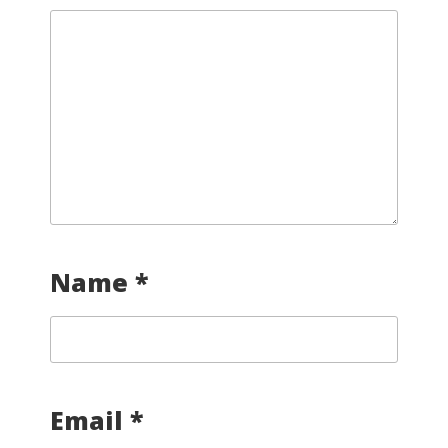
Name
*
Email
*