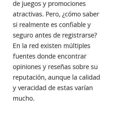
de juegos y promociones
atractivas. Pero, ¿cómo saber
si realmente es confiable y
seguro antes de registrarse?
En la red existen múltiples
fuentes donde encontrar
opiniones y reseñas sobre su
reputación, aunque la calidad
y veracidad de estas varían
mucho.