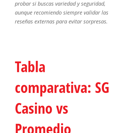
probar si buscas variedad y seguridad,
aunque recomiendo siempre validar las
reseñas externas para evitar sorpresas.
Tabla
comparativa: SG
Casino vs
Promedio