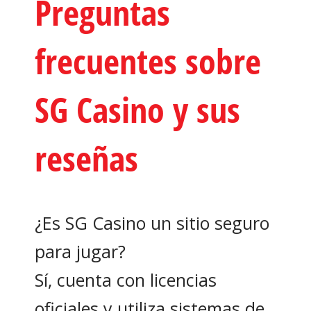
Preguntas
frecuentes sobre
SG Casino y sus
reseñas
¿Es SG Casino un sitio seguro
para jugar?
Sí, cuenta con licencias
oficiales y utiliza sistemas de