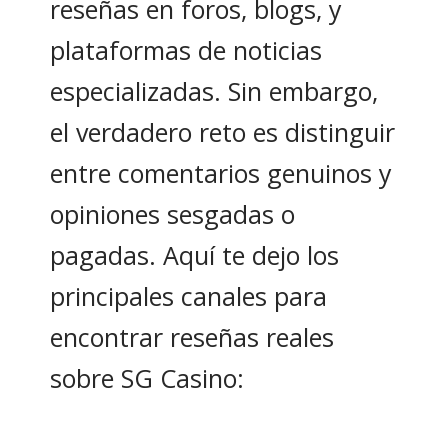
reseñas en foros, blogs, y
plataformas de noticias
especializadas. Sin embargo,
el verdadero reto es distinguir
entre comentarios genuinos y
opiniones sesgadas o
pagadas. Aquí te dejo los
principales canales para
encontrar reseñas reales
sobre SG Casino: