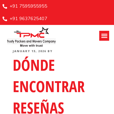
+91 7595955955
+91 9637625407
JANUARY 15, 2026
BY
DÓNDE
ENCONTRAR
RESEÑAS