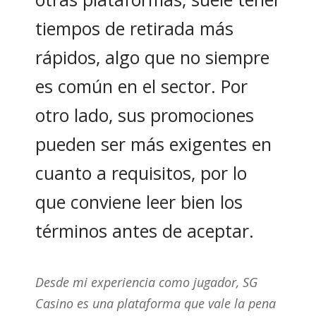
tiempos de retirada más
rápidos, algo que no siempre
es común en el sector. Por
otro lado, sus promociones
pueden ser más exigentes en
cuanto a requisitos, por lo
que conviene leer bien los
términos antes de aceptar.
Desde mi experiencia como jugador, SG
Casino es una plataforma que vale la pena