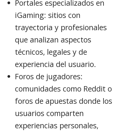
Portales especializados en
iGaming: sitios con
trayectoria y profesionales
que analizan aspectos
técnicos, legales y de
experiencia del usuario.
Foros de jugadores:
comunidades como Reddit o
foros de apuestas donde los
usuarios comparten
experiencias personales,