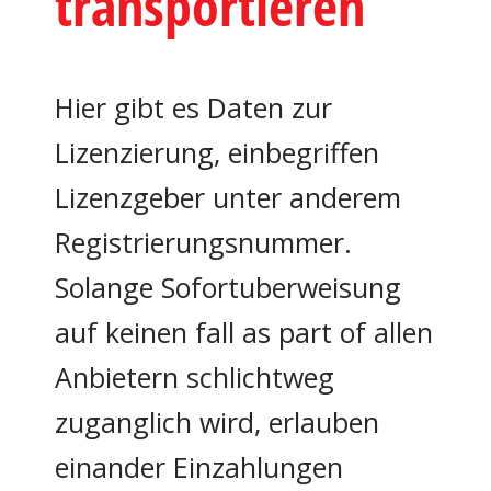
transportieren
Hier gibt es Daten zur
Lizenzierung, einbegriffen
Lizenzgeber unter anderem
Registrierungsnummer.
Solange Sofortuberweisung
auf keinen fall as part of allen
Anbietern schlichtweg
zuganglich wird, erlauben
einander Einzahlungen