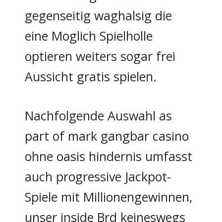
gegenseitig waghalsig die
eine Moglich Spielholle
optieren weiters sogar frei
Aussicht gratis spielen.
Nachfolgende Auswahl as
part of mark gangbar casino
ohne oasis hindernis umfasst
auch progressive Jackpot-
Spiele mit Millionengewinnen,
unser inside Brd keineswegs