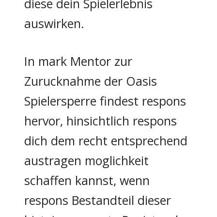
diese dein Spielerlebnis
auswirken.
In mark Mentor zur
Zurucknahme der Oasis
Spielersperre findest respons
hervor, hinsichtlich respons
dich dem recht entsprechend
austragen moglichkeit
schaffen kannst, wenn
respons Bestandteil dieser