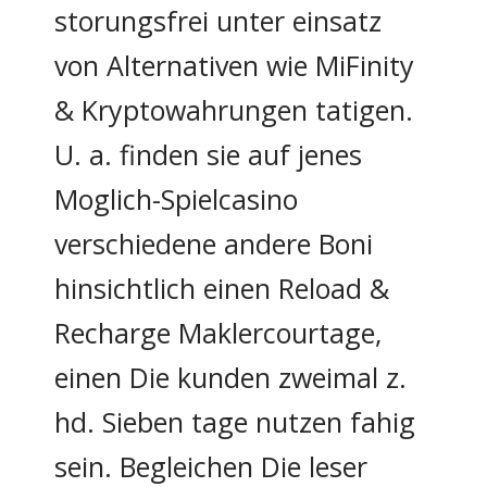
storungsfrei unter einsatz
von Alternativen wie MiFinity
& Kryptowahrungen tatigen.
U. a. finden sie auf jenes
Moglich-Spielcasino
verschiedene andere Boni
hinsichtlich einen Reload &
Recharge Maklercourtage,
einen Die kunden zweimal z.
hd. Sieben tage nutzen fahig
sein. Begleichen Die leser