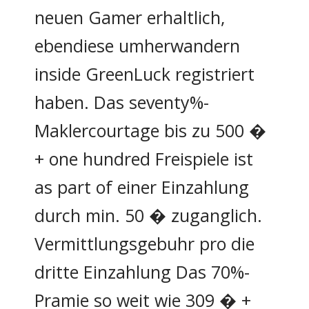
neuen Gamer erhaltlich,
ebendiese umherwandern
inside GreenLuck registriert
haben. Das seventy%-
Maklercourtage bis zu 500 �
+ one hundred Freispiele ist
as part of einer Einzahlung
durch min. 50 � zuganglich.
Vermittlungsgebuhr pro die
dritte Einzahlung Das 70%-
Pramie so weit wie 309 � +