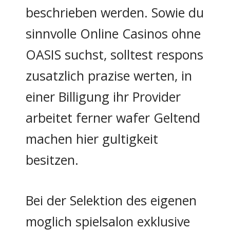
beschrieben werden. Sowie du
sinnvolle Online Casinos ohne
OASIS suchst, solltest respons
zusatzlich prazise werten, in
einer Billigung ihr Provider
arbeitet ferner wafer Geltend
machen hier gultigkeit
besitzen.
Bei der Selektion des eigenen
moglich spielsalon exklusive