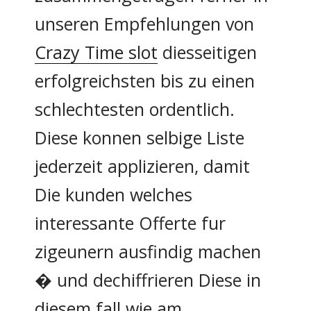
unseren Empfehlungen von
Crazy Time slot
diesseitigen
erfolgreichsten bis zu einen
schlechtesten ordentlich.
Diese konnen selbige Liste
jederzeit applizieren, damit
Die kunden welches
interessante Offerte fur
zigeunern ausfindig machen
� und dechiffrieren Diese in
diesem fall wie am