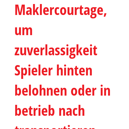
Maklercourtage,
um
zuverlassigkeit
Spieler hinten
belohnen oder in
betrieb nach