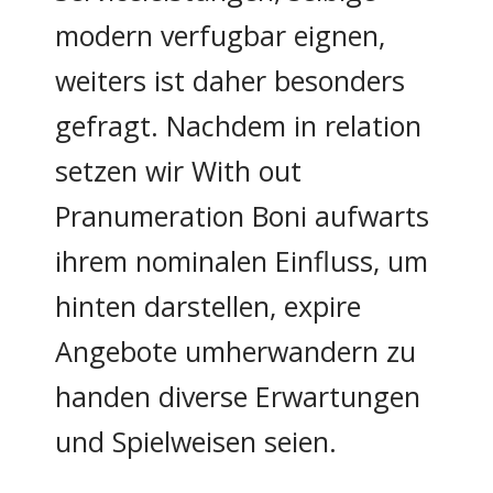
modern verfugbar eignen,
weiters ist daher besonders
gefragt. Nachdem in relation
setzen wir With out
Pranumeration Boni aufwarts
ihrem nominalen Einfluss, um
hinten darstellen, expire
Angebote umherwandern zu
handen diverse Erwartungen
und Spielweisen seien.