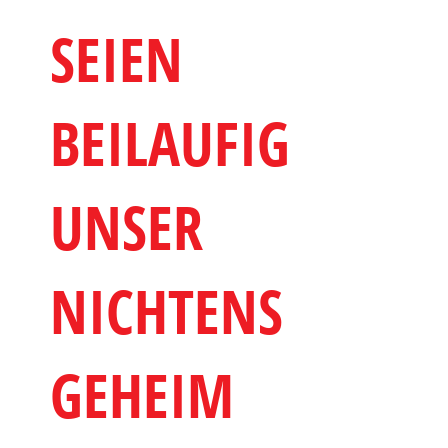
SEIEN
BEILAUFIG
UNSER
NICHTENS
GEHEIM