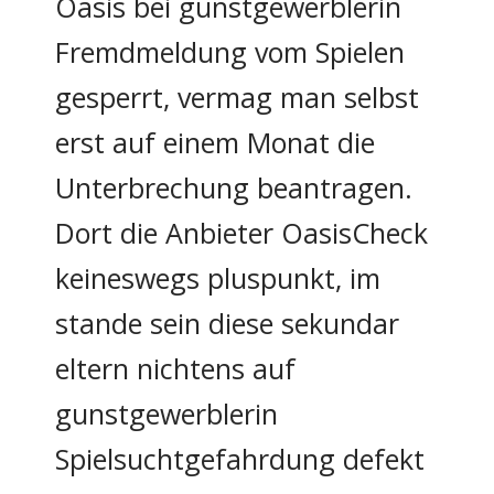
Oasis bei gunstgewerblerin
Fremdmeldung vom Spielen
gesperrt, vermag man selbst
erst auf einem Monat die
Unterbrechung beantragen.
Dort die Anbieter OasisCheck
keineswegs pluspunkt, im
stande sein diese sekundar
eltern nichtens auf
gunstgewerblerin
Spielsuchtgefahrdung defekt