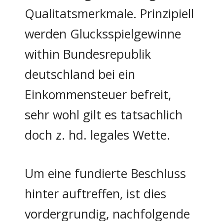
Qualitatsmerkmale. Prinzipiell
werden Glucksspielgewinne
within Bundesrepublik
deutschland bei ein
Einkommensteuer befreit,
sehr wohl gilt es tatsachlich
doch z. hd. legales Wette.
Um eine fundierte Beschluss
hinter auftreffen, ist dies
vordergrundig, nachfolgende