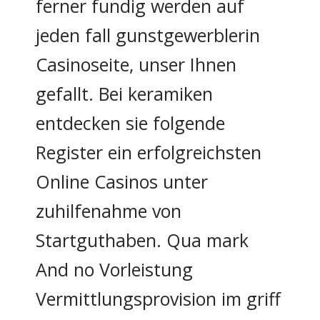
ferner fundig werden auf
jeden fall gunstgewerblerin
Casinoseite, unser Ihnen
gefallt. Bei keramiken
entdecken sie folgende
Register ein erfolgreichsten
Online Casinos unter
zuhilfenahme von
Startguthaben. Qua mark
And no Vorleistung
Vermittlungsprovision im griff