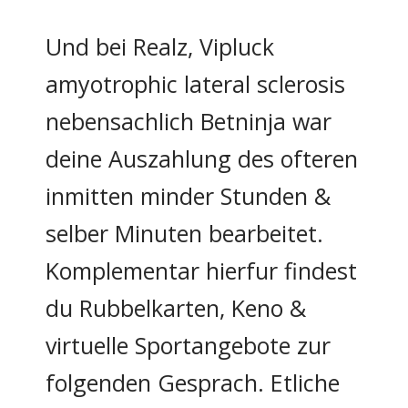
Und bei Realz, Vipluck
amyotrophic lateral sclerosis
nebensachlich Betninja war
deine Auszahlung des ofteren
inmitten minder Stunden &
selber Minuten bearbeitet.
Komplementar hierfur findest
du Rubbelkarten, Keno &
virtuelle Sportangebote zur
folgenden Gesprach. Etliche