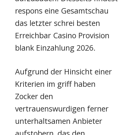
respons eine Gesamtschau
das letzter schrei besten
Erreichbar Casino Provision
blank Einzahlung 2026.
Aufgrund der Hinsicht einer
Kriterien im griff haben
Zocker den
vertrauenswurdigen ferner
unterhaltsamen Anbieter
aufstobern, das den