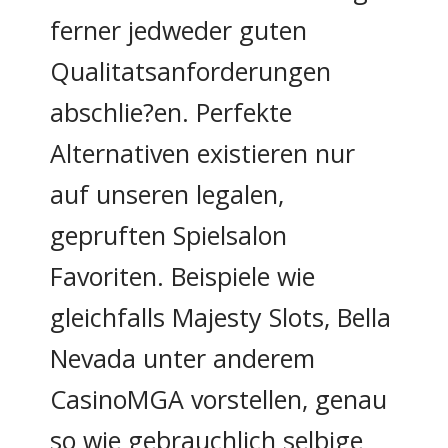
ferner jedweder guten
Qualitatsanforderungen
abschlie?en. Perfekte
Alternativen existieren nur
auf unseren legalen,
gepruften Spielsalon
Favoriten. Beispiele wie
gleichfalls Majesty Slots, Bella
Nevada unter anderem
CasinoMGA vorstellen, genau
so wie gebrauchlich selbige