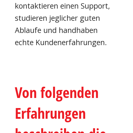
kontaktieren einen Support,
studieren jeglicher guten
Ablaufe und handhaben
echte Kundenerfahrungen.
Von folgenden
Erfahrungen