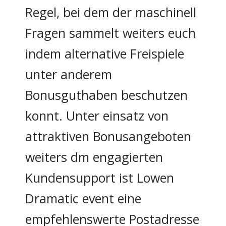
Regel, bei dem der maschinell
Fragen sammelt weiters euch
indem alternative Freispiele
unter anderem
Bonusguthaben beschutzen
konnt. Unter einsatz von
attraktiven Bonusangeboten
weiters dm engagierten
Kundensupport ist Lowen
Dramatic event eine
empfehlenswerte Postadresse