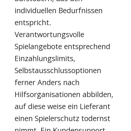
individuellen Bedurfnissen
entspricht.
Verantwortungsvolle
Spielangebote entsprechend
Einzahlungslimits,
Selbstausschlussoptionen
ferner Anders nach
Hilfsorganisationen abbilden,
auf diese weise ein Lieferant
einen Spielerschutz todernst
nimmt. Ein Kundensupport