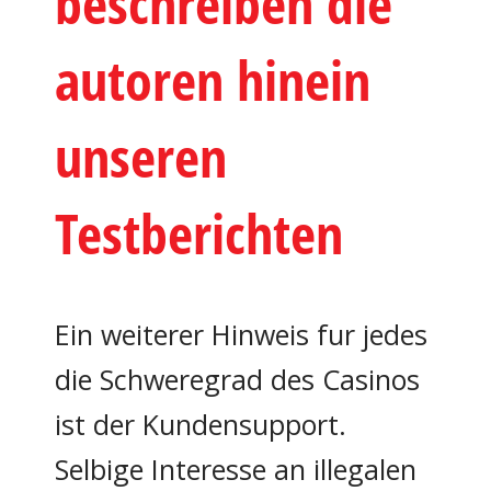
beschreiben die
autoren hinein
unseren
Testberichten
Ein weiterer Hinweis fur jedes
die Schweregrad des Casinos
ist der Kundensupport.
Selbige Interesse an illegalen