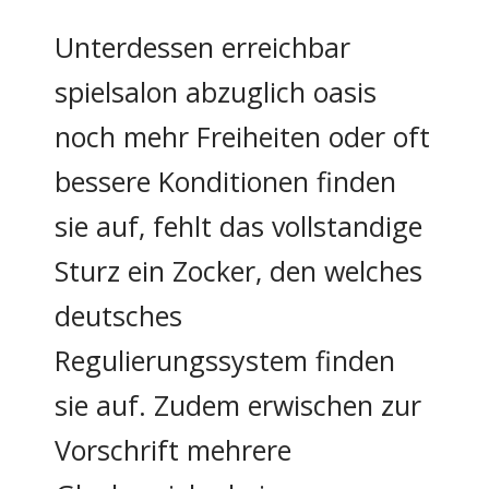
Unterdessen erreichbar
spielsalon abzuglich oasis
noch mehr Freiheiten oder oft
bessere Konditionen finden
sie auf, fehlt das vollstandige
Sturz ein Zocker, den welches
deutsches
Regulierungssystem finden
sie auf. Zudem erwischen zur
Vorschrift mehrere