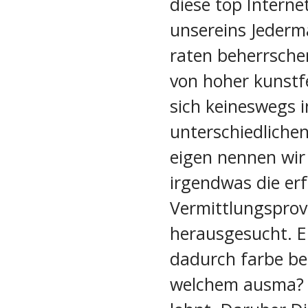
diese top Interne
unsereins Jeder
raten beherrsche
von hoher kunstfe
sich keineswegs i
unterschiedlichen
eigen nennen wir 
irgendwas die erf
Vermittlungsprov
herausgesucht. Ei
dadurch farbe be
welchem ausma? s