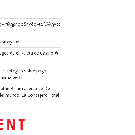
ς – πλήρης οδηγός για Έλληνες
Azərbaycan
uegos de el Ruleta de Casino �
estrategias sobre paga
misma perfil
eptan Bizum acerca de De
 del mundo: La Consejero Total
ENT