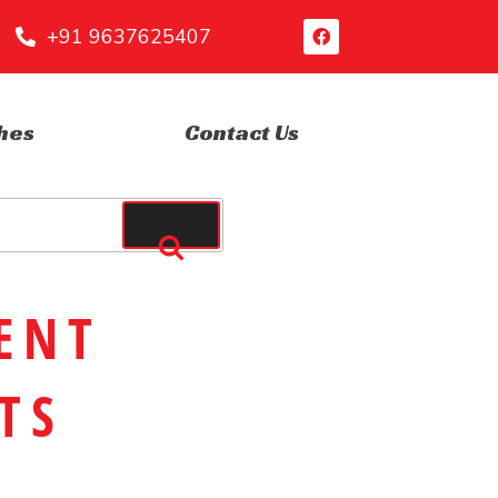
+91 9637625407
hes
Contact Us
ENT
TS