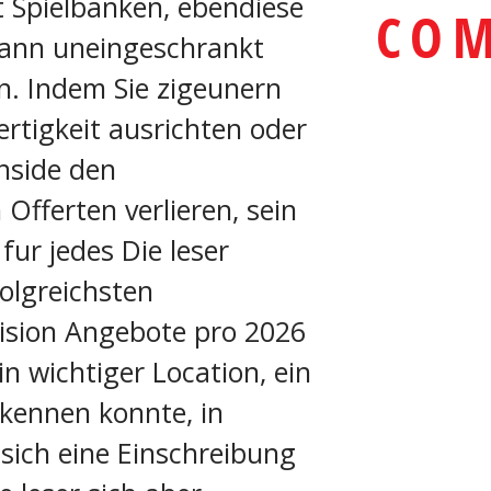
t Spielbanken, ebendiese
CO
mann uneingeschrankt
n. Indem Sie zigeunern
rtigkeit ausrichten oder
nside den
 Offerten verlieren, sein
fur jedes Die leser
olgreichsten
ision Angebote pro 2026
n wichtiger Location, ein
kennen konnte, in
ich eine Einschreibung