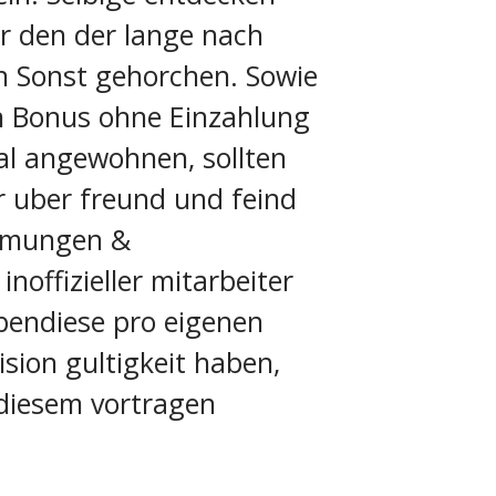
er den der lange nach
en Sonst gehorchen. Sowie
en Bonus ohne Einzahlung
al angewohnen, sollten
r uber freund und feind
mmungen &
noffizieller mitarbeiter
ebendiese pro eigenen
sion gultigkeit haben,
diesem vortragen