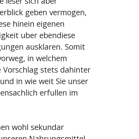
e leser sich aber
erblick geben vermogen,
ese hinein eigenen
igkeit uber ebendiese
gungen ausklaren. Somit
 vorweg, in welchem
 Vorschlag stets dahinter
und in wie weit Sie unser
nsachlich erfullen im
nen wohl sekundar
, unseren Nahrungsmittel