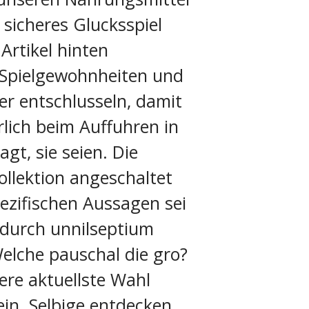
 sicheres Glucksspiel
Artikel hinten
 Spielgewohnheiten und
er entschlusseln, damit
lich beim Auffuhren in
gt, sie seien. Die
ollektion angeschaltet
ezifischen Aussagen sei
 durch unnilseptium
Welche pauschal die gro?
ere aktuellste Wahl
ein. Selbige entdecken