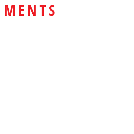
MMENTS