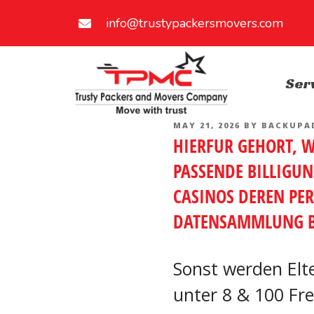
info@trustypackersmovers.com
Ser
MAY 21, 2026
BY
BACKUPA
HIERFUR GEHORT, W
PASSENDE BILLIGUN
CASINOS DEREN PE
DATENSAMMLUNG B
Sonst werden Elt
unter 8 & 100 Fre