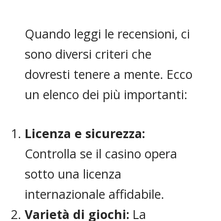
Quando leggi le recensioni, ci
sono diversi criteri che
dovresti tenere a mente. Ecco
un elenco dei più importanti:
Licenza e sicurezza:
Controlla se il casino opera
sotto una licenza
internazionale affidabile.
Varietà di giochi:
La