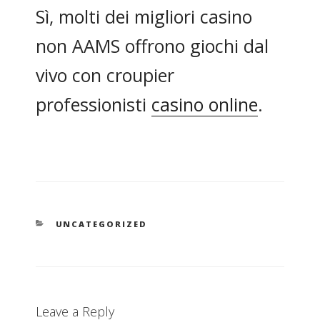
Sì, molti dei migliori casino
non AAMS offrono giochi dal
vivo con croupier
professionisti
casino online
.
UNCATEGORIZED
Leave a Reply