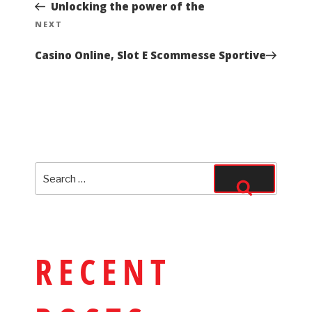
Unlocking the power of the
NEXT
Casino Online, Slot E Scommesse Sportive
RECENT