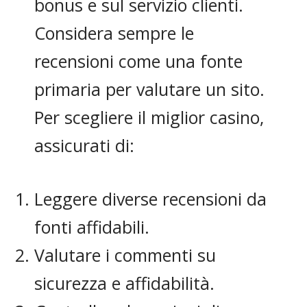
bonus e sul servizio clienti.
Considera sempre le
recensioni come una fonte
primaria per valutare un sito.
Per scegliere il miglior casino,
assicurati di:
Leggere diverse recensioni da
fonti affidabili.
Valutare i commenti su
sicurezza e affidabilità.