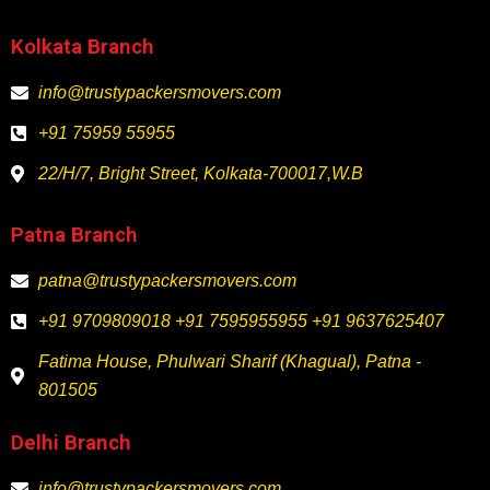
Kolkata Branch
info@trustypackersmovers.com
+91 75959 55955
22/H/7, Bright Street, Kolkata-700017,W.B
Patna Branch
patna@trustypackersmovers.com
+91 9709809018 +91 7595955955 +91 9637625407
Fatima House, Phulwari Sharif (Khagual), Patna -
801505
Delhi Branch
info@trustypackersmovers.com