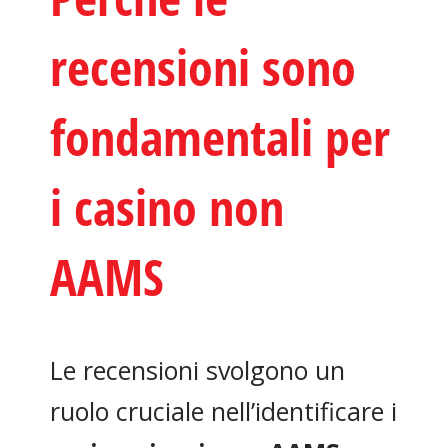
recensioni sono
fondamentali per
i casino non
AAMS
Le recensioni svolgono un
ruolo cruciale nell’identificare i