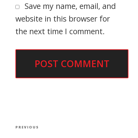
Save my name, email, and
website in this browser for
the next time I comment.
PREVIOUS