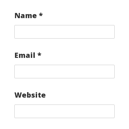
Name
*
Email
*
Website