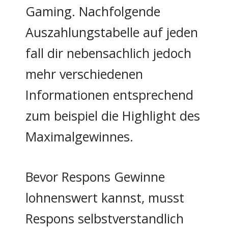
Gaming. Nachfolgende
Auszahlungstabelle auf jeden
fall dir nebensachlich jedoch
mehr verschiedenen
Informationen entsprechend
zum beispiel die Highlight des
Maximalgewinnes.
Bevor Respons Gewinne
lohnenswert kannst, musst
Respons selbstverstandlich