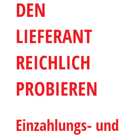
DEN
LIEFERANT
REICHLICH
PROBIEREN
Einzahlungs- und