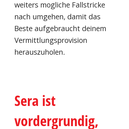
weiters mogliche Fallstricke
nach umgehen, damit das
Beste aufgebraucht deinem
Vermittlungsprovision
herauszuholen.
Sera ist
vordergrundig,