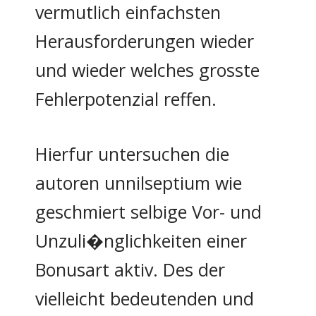
vermutlich einfachsten
Herausforderungen wieder
und wieder welches grosste
Fehlerpotenzial reffen.
Hierfur untersuchen die
autoren unnilseptium wie
geschmiert selbige Vor- und
Unzuli�nglichkeiten einer
Bonusart aktiv. Des der
vielleicht bedeutenden und