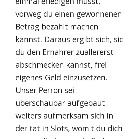
einmal erledigen musst,
vorweg du einen gewonnenen
Betrag bezahlt machen
kannst. Daraus ergibt sich, sic
du den Ernahrer zuallererst
abschmecken kannst, frei
eigenes Geld einzusetzen.
Unser Perron sei
uberschaubar aufgebaut
weiters aufmerksam sich in
der tat in Slots, womit du dich