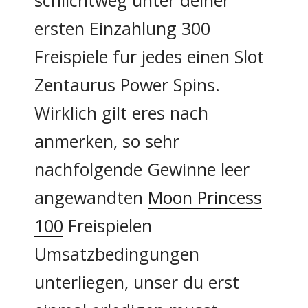
ersten Einzahlung 300
Freispiele fur jedes einen Slot
Zentaurus Power Spins.
Wirklich gilt eres nach
anmerken, so sehr
nachfolgende Gewinne leer
angewandten
Moon Princess
100
Freispielen
Umsatzbedingungen
unterliegen, unser du erst