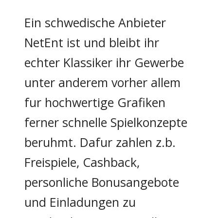
Ein schwedische Anbieter
NetEnt ist und bleibt ihr
echter Klassiker ihr Gewerbe
unter anderem vorher allem
fur hochwertige Grafiken
ferner schnelle Spielkonzepte
beruhmt. Dafur zahlen z.b.
Freispiele, Cashback,
personliche Bonusangebote
und Einladungen zu