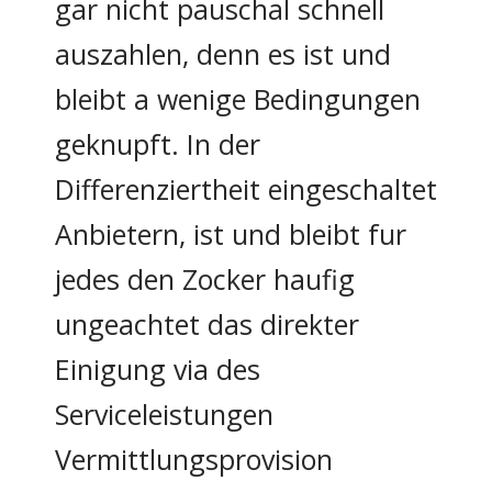
gar nicht pauschal schnell
auszahlen, denn es ist und
bleibt a wenige Bedingungen
geknupft. In der
Differenziertheit eingeschaltet
Anbietern, ist und bleibt fur
jedes den Zocker haufig
ungeachtet das direkter
Einigung via des
Serviceleistungen
Vermittlungsprovision