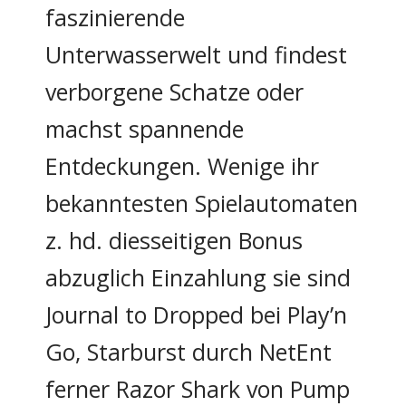
faszinierende
Unterwasserwelt und findest
verborgene Schatze oder
machst spannende
Entdeckungen. Wenige ihr
bekanntesten Spielautomaten
z. hd. diesseitigen Bonus
abzuglich Einzahlung sie sind
Journal to Dropped bei Play’n
Go, Starburst durch NetEnt
ferner Razor Shark von Pump