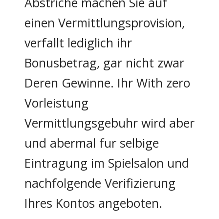
Abstriche machen Sie auf
einen Vermittlungsprovision,
verfallt lediglich ihr
Bonusbetrag, gar nicht zwar
Deren Gewinne. Ihr With zero
Vorleistung
Vermittlungsgebuhr wird aber
und abermal fur selbige
Eintragung im Spielsalon und
nachfolgende Verifizierung
Ihres Kontos angeboten.