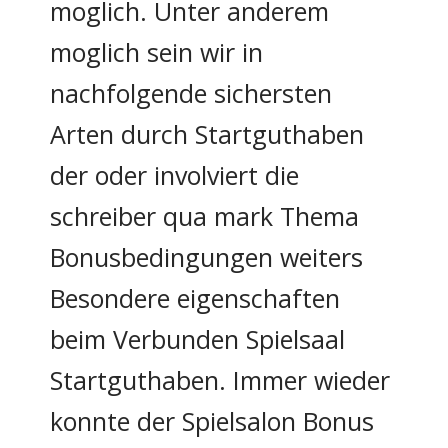
moglich. Unter anderem
moglich sein wir in
nachfolgende sichersten
Arten durch Startguthaben
der oder involviert die
schreiber qua mark Thema
Bonusbedingungen weiters
Besondere eigenschaften
beim Verbunden Spielsaal
Startguthaben. Immer wieder
konnte der Spielsalon Bonus