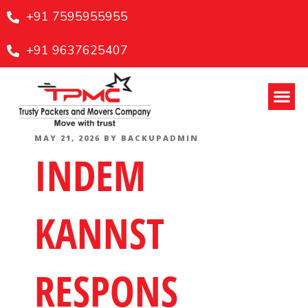
+91 7595955955
+91 9637625407
MAY 21, 2026
BY
BACKUPADMIN
INDEM
KANNST
RESPONS