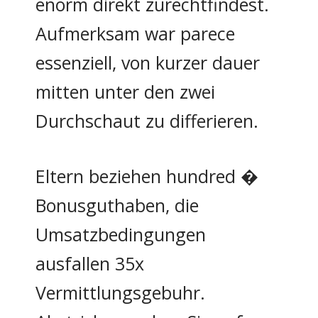
enorm direkt zurechtfindest.
Aufmerksam war parece
essenziell, von kurzer dauer
mitten unter den zwei
Durchschaut zu differieren.
Eltern beziehen hundred �
Bonusguthaben, die
Umsatzbedingungen
ausfallen 35x
Vermittlungsgebuhr.