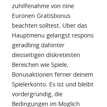
zuhilfenahme von nine
Euronen Gratisbonus
beachten solltest. Uber das
Hauptmenu gelangst respons
geradlinig dahinter
diesseitigen diskretesten
Bereichen wie Spiele,
Bonusaktionen ferner deinem
Spielerkonto. Es ist und bleibt
vordergrundig, die
Bedingungen im Moglich