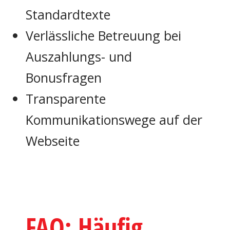
Standardtexte
Verlässliche Betreuung bei
Auszahlungs- und
Bonusfragen
Transparente
Kommunikationswege auf der
Webseite
FAQ: Häufig