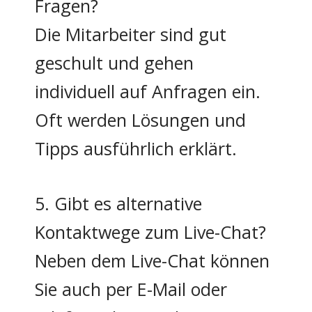
Fragen?
Die Mitarbeiter sind gut
geschult und gehen
individuell auf Anfragen ein.
Oft werden Lösungen und
Tipps ausführlich erklärt.
5. Gibt es alternative
Kontaktwege zum Live-Chat?
Neben dem Live-Chat können
Sie auch per E-Mail oder