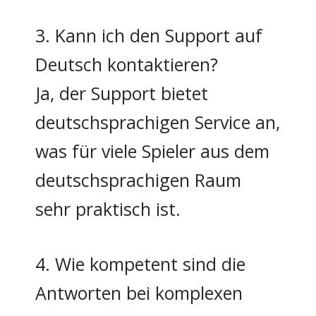
3. Kann ich den Support auf
Deutsch kontaktieren?
Ja, der Support bietet
deutschsprachigen Service an,
was für viele Spieler aus dem
deutschsprachigen Raum
sehr praktisch ist.
4. Wie kompetent sind die
Antworten bei komplexen