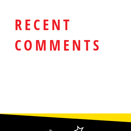
RECENT
COMMENTS