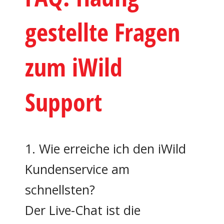
gestellte Fragen
zum iWild
Support
1. Wie erreiche ich den iWild
Kundenservice am
schnellsten?
Der Live-Chat ist die