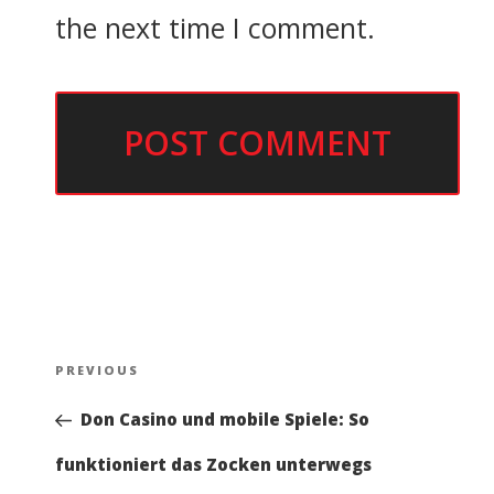
the next time I comment.
PREVIOUS
Don Casino und mobile Spiele: So
funktioniert das Zocken unterwegs