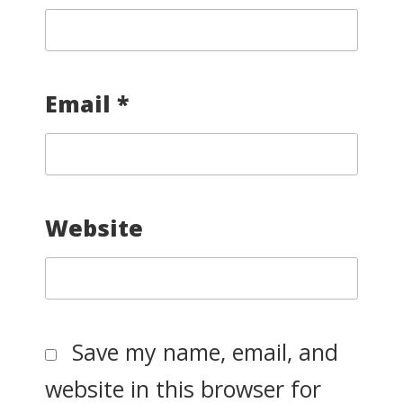
Email
*
Website
Save my name, email, and
website in this browser for