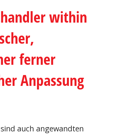
thandler within
scher,
her ferner
cher Anpassung
e sind auch angewandten