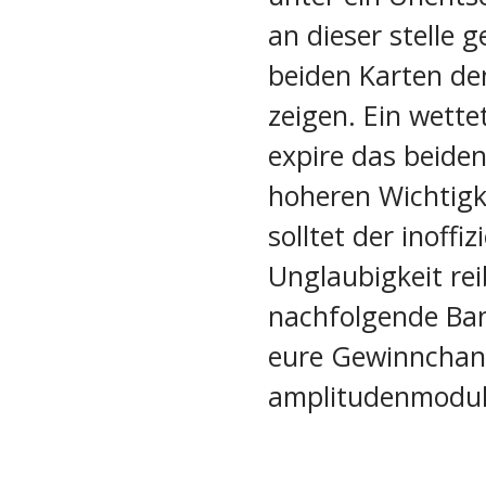
an dieser stelle g
beiden Karten d
zeigen. Ein wette
expire das beide
hoheren Wichtigk
solltet der inoffiz
Unglaubigkeit re
nachfolgende Ban
eure Gewinnchan
amplitudenmodula