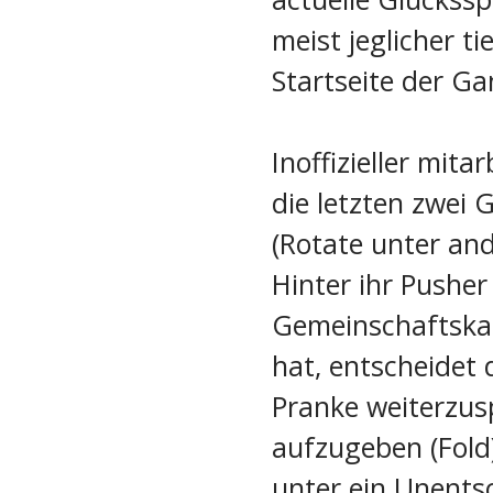
meist jeglicher ti
Startseite der G
Inoffizieller mita
die letzten zwei
(Rotate unter an
Hinter ihr Pusher
Gemeinschaftskar
hat, entscheidet 
Pranke weiterzusp
aufzugeben (Fold
unter ein Unents