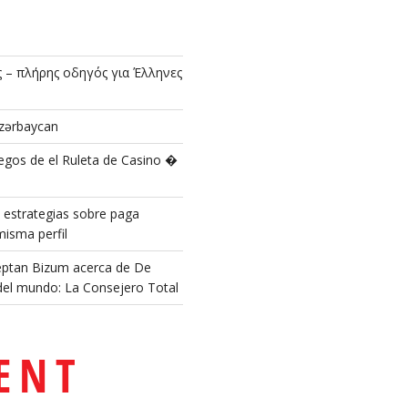
ς – πλήρης οδηγός για Έλληνες
Azərbaycan
uegos de el Ruleta de Casino �
estrategias sobre paga
misma perfil
eptan Bizum acerca de De
 del mundo: La Consejero Total
ENT