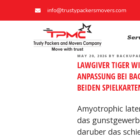
info@trustypackersmovers.com
Ser
MAY 20, 2026
BY
BACKUPA
LAWGIVER TIGER WI
ANPASSUNG BEI BA
BEIDEN SPIELKARTE
Amyotrophic later
das gunstgewerbl
daruber das schi