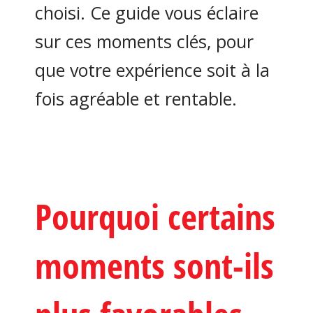
choisi. Ce guide vous éclaire
sur ces moments clés, pour
que votre expérience soit à la
fois agréable et rentable.
Pourquoi certains
moments sont-ils