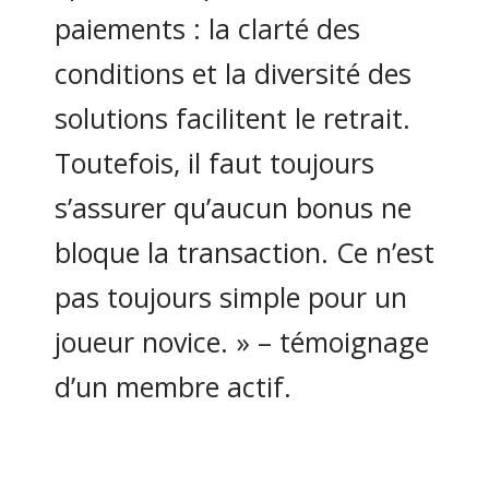
paiements : la clarté des
conditions et la diversité des
solutions facilitent le retrait.
Toutefois, il faut toujours
s’assurer qu’aucun bonus ne
bloque la transaction. Ce n’est
pas toujours simple pour un
joueur novice. » – témoignage
d’un membre actif.