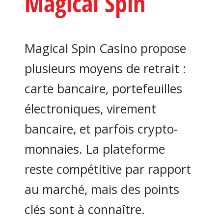
Magical Spin
Magical Spin Casino propose
plusieurs moyens de retrait :
carte bancaire, portefeuilles
électroniques, virement
bancaire, et parfois crypto-
monnaies. La plateforme
reste compétitive par rapport
au marché, mais des points
clés sont à connaître.