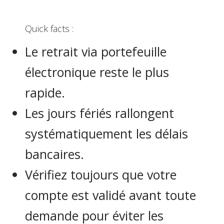
Quick facts :
Le retrait via portefeuille
électronique reste le plus
rapide.
Les jours fériés rallongent
systématiquement les délais
bancaires.
Vérifiez toujours que votre
compte est validé avant toute
demande pour éviter les