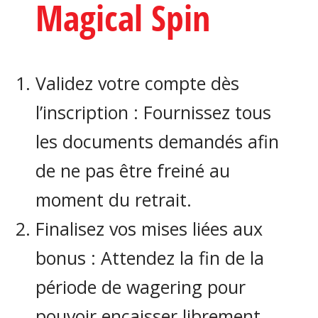
Magical Spin
Validez votre compte dès
l’inscription : Fournissez tous
les documents demandés afin
de ne pas être freiné au
moment du retrait.
Finalisez vos mises liées aux
bonus : Attendez la fin de la
période de wagering pour
pouvoir encaisser librement.