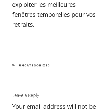
exploiter les meilleures
fenêtres temporelles pour vos
retraits.
UNCATEGORIZED
Leave a Reply
Your email address will not be