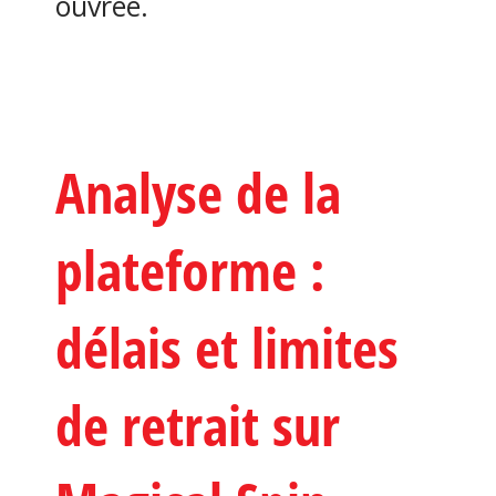
ouvrée.
Analyse de la
plateforme :
délais et limites
de retrait sur