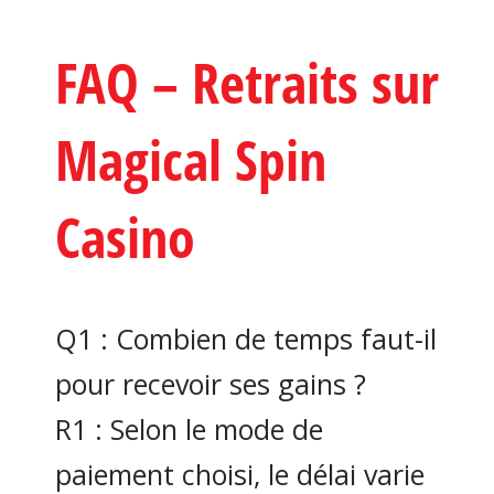
FAQ – Retraits sur
Magical Spin
Casino
Q1 : Combien de temps faut-il
pour recevoir ses gains ?
R1 : Selon le mode de
paiement choisi, le délai varie