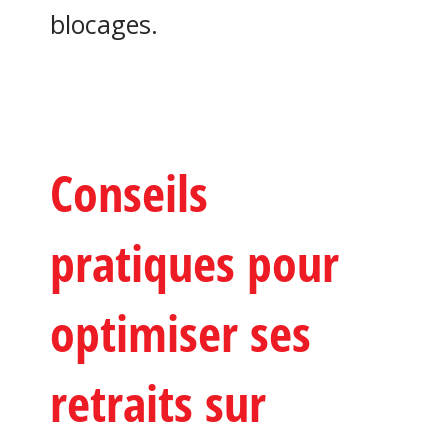
blocages.
Conseils
pratiques pour
optimiser ses
retraits sur