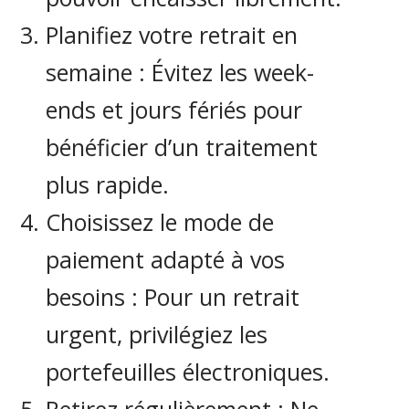
Planifiez votre retrait en
semaine : Évitez les week-
ends et jours fériés pour
bénéficier d’un traitement
plus rapide.
Choisissez le mode de
paiement adapté à vos
besoins : Pour un retrait
urgent, privilégiez les
portefeuilles électroniques.