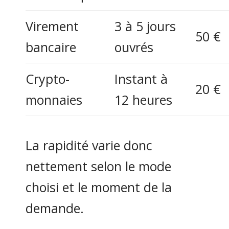
Virement
3 à 5 jours
50 €
bancaire
ouvrés
Crypto-
Instant à
20 €
monnaies
12 heures
La rapidité varie donc
nettement selon le mode
choisi et le moment de la
demande.