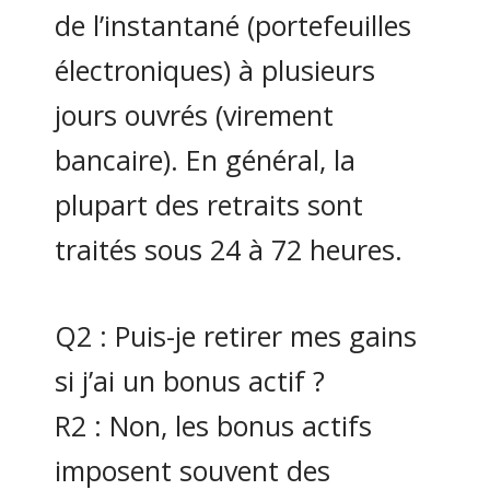
de l’instantané (portefeuilles
électroniques) à plusieurs
jours ouvrés (virement
bancaire). En général, la
plupart des retraits sont
traités sous 24 à 72 heures.
Q2 : Puis-je retirer mes gains
si j’ai un bonus actif ?
R2 : Non, les bonus actifs
imposent souvent des