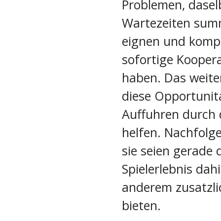
Problemen, dasel
Wartezeiten su
eignen und kompe
sofortige Koopera
haben. Das weite
diese Opportunit
Auffuhren durch 
helfen. Nachfolg
sie seien gerade 
Spielerlebnis dah
anderem zusatzl
bieten.