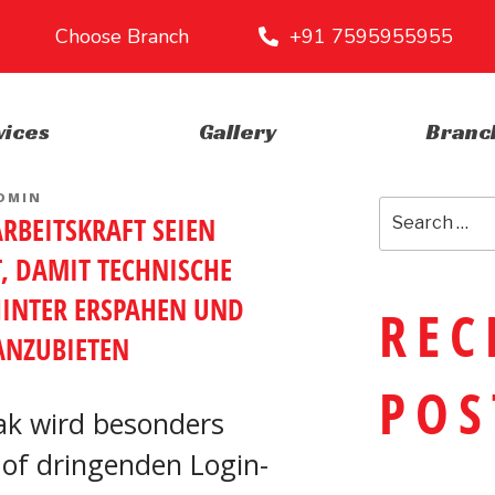
+91 7595955955
Choose Branch
vices
Gallery
Branc
DMIN
ARBEITSKRAFT SEIEN
, DAMIT TECHNISCHE
HINTER ERSPAHEN UND
REC
 ANZUBIETEN
POS
eak wird besonders
 of dringenden Login-