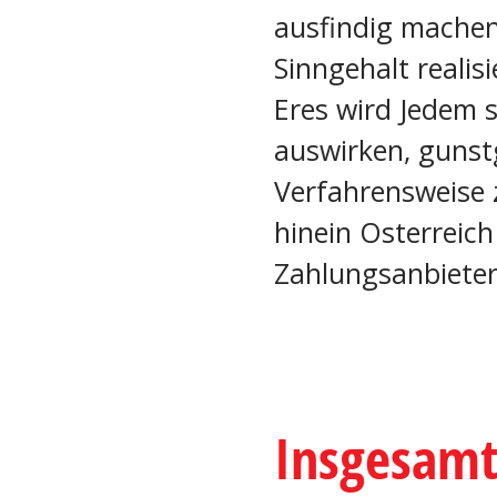
ausfindig machen
Sinngehalt realis
Eres wird Jedem s
auswirken, gunst
Verfahrensweise z
hinein Osterreich
Zahlungsanbieter 
Insgesamt