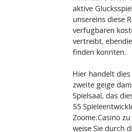
aktive Glucksspie
unsereins diese R
verfugbaren kost
vertreibt, ebendie
finden konnten.
Hier handelt die
zweite geige dam
Spielsaal, das die
55 Spieleentwickl
Zoome.Casino zu 
weise Sie durch d