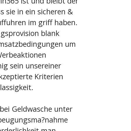
in365 ist und bleibt der
s sie in ein sicheren &
ffuhren im griff haben.
ngsprovision blank
 umsatzbedingungen um
Werbeaktionen
ig sein unsereiner
kzeptierte Kriterien
lassigkeit.
bei Geldwasche unter
rbeugungsma?nahme
rderlichkeit man