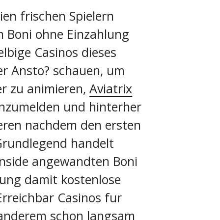
en frischen Spielern
n Boni ohne Einzahlung
selbige Casinos dieses
r Ansto? schauen, um
er zu animieren,
Aviatrix
zumelden und hinterher
eren nachdem den ersten
Grundlegend handelt
inside angewandten Boni
lung damit kostenlose
rreichbar Casinos fur
 anderem schon langsam