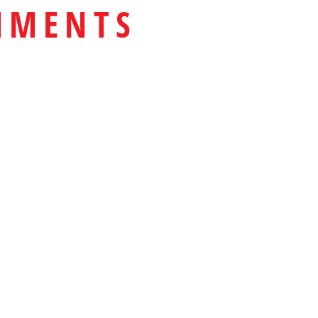
MMENTS