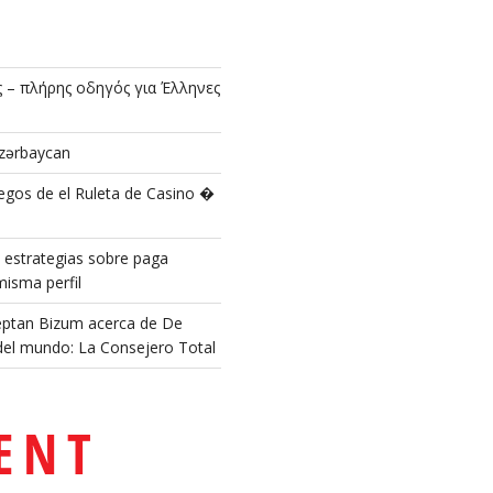
ς – πλήρης οδηγός για Έλληνες
Azərbaycan
uegos de el Ruleta de Casino �
estrategias sobre paga
misma perfil
eptan Bizum acerca de De
 del mundo: La Consejero Total
ENT