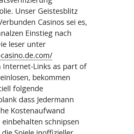
lie. Unser Geistesblitz
 Verbunden Casinos sei es,
nalzen Einstieg nach
e leser unter
g-casino.de.com/
Internet-Links as part of
 einlosen, bekommen
iell folgende
blank dass Jedermann
iche Kostenaufwand
e einbehalten schnipsen
die Spiele inoffizieller