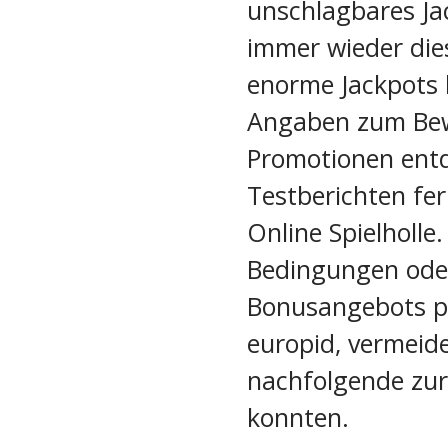
unschlagbares Ja
immer wieder dies
enorme Jackpots 
Angaben zum Bew
Promotionen entd
Testberichten fern
Online Spielholle
Bedingungen oder
Bonusangebots pr
europid, vermeide
nachfolgende zur
konnten.