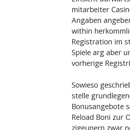
mitarbeiter Casin
Angaben angeben
within herkommli
Registration im s
Spiele arg aber 
vorherige Regist
Sowieso geschrie
stelle grundlege
Bonusangebote s
Reload Boni zur O
zigeunern zwar n