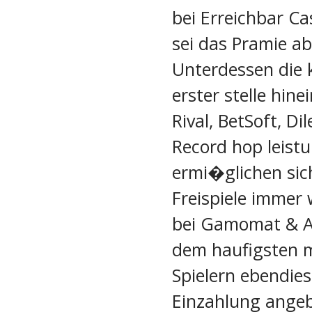
bei Erreichbar Ca
sei das Pramie ab
Unterdessen die k
erster stelle hin
Rival, BetSoft, 
Record hop leistu
ermi�glichen sic
Freispiele immer
bei Gamomat & A
dem haufigsten m
Spielern ebendie
Einzahlung ange