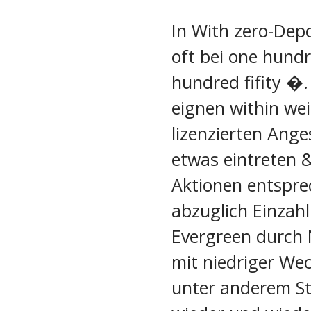
In With zero-Depos
oft bei one hund
hundred fifity �.
eignen within we
lizenzierten Ange
etwas eintreten &
Aktionen entspre
abzuglich Einzah
Evergreen durch 
mit niedriger Wec
unter anderem S