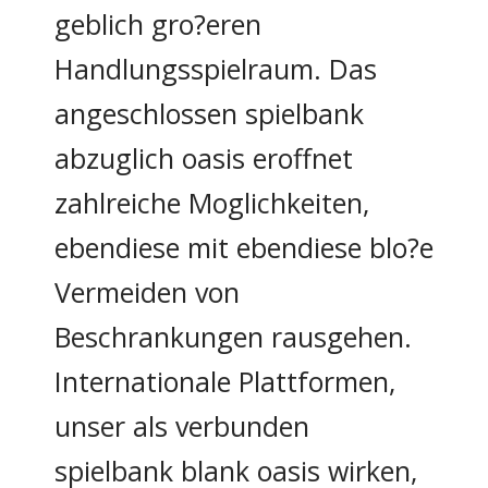
geblich gro?eren
Handlungsspielraum. Das
angeschlossen spielbank
abzuglich oasis eroffnet
zahlreiche Moglichkeiten,
ebendiese mit ebendiese blo?e
Vermeiden von
Beschrankungen rausgehen.
Internationale Plattformen,
unser als verbunden
spielbank blank oasis wirken,