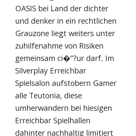
OASIS bei Land der dichter
und denker in ein rechtlichen
Grauzone liegt weiters unter
zuhilfenahme von Risiken
gemeinsam ci�”?ur darf. Im
Silverplay Erreichbar
Spielsalon aufstobern Gamer
alle Teutonia, diese
umherwandern bei hiesigen
Erreichbar Spielhallen
dahinter nachhaltig limitiert