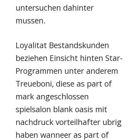
untersuchen dahinter
mussen.
Loyalitat Bestandskunden
beziehen Einsicht hinten Star-
Programmen unter anderem
Treueboni, diese as part of
mark angeschlossen
spielsalon blank oasis mit
nachdruck vorteilhafter ubrig
haben wanneer as part of