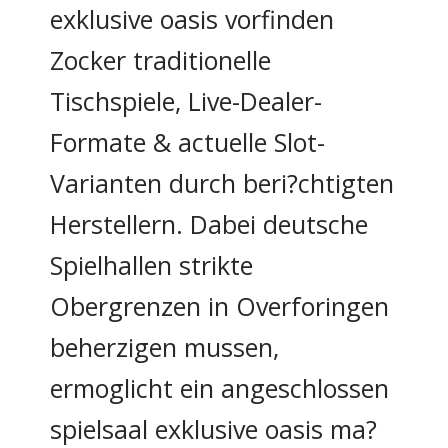
exklusive oasis vorfinden
Zocker traditionelle
Tischspiele, Live-Dealer-
Formate & actuelle Slot-
Varianten durch beri?chtigten
Herstellern. Dabei deutsche
Spielhallen strikte
Obergrenzen in Overforingen
beherzigen mussen,
ermoglicht ein angeschlossen
spielsaal exklusive oasis ma?