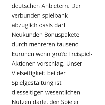
deutschen Anbietern. Der
verbunden spielbank
abzuglich oasis darf
Neukunden Bonuspakete
durch mehreren tausend
Euronen wenn gro?e Freispiel-
Aktionen vorschlag. Unser
Vielseitigkeit bei der
Spielgestaltung ist
diesseitigen wesentlichen
Nutzen darle, den Spieler