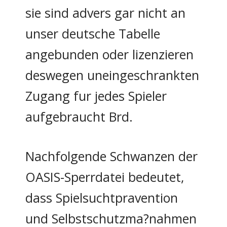
sie sind advers gar nicht an
unser deutsche Tabelle
angebunden oder lizenzieren
deswegen uneingeschrankten
Zugang fur jedes Spieler
aufgebraucht Brd.
Nachfolgende Schwanzen der
OASIS-Sperrdatei bedeutet,
dass Spielsuchtpravention
und Selbstschutzma?nahmen