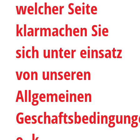
welcher Seite
klarmachen Sie
sich unter einsatz
von unseren
Allgemeinen
Geschaftsbedingung
o. k.