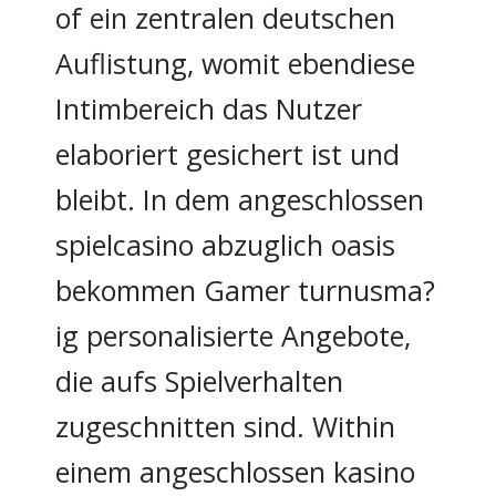
of ein zentralen deutschen
Auflistung, womit ebendiese
Intimbereich das Nutzer
elaboriert gesichert ist und
bleibt. In dem angeschlossen
spielcasino abzuglich oasis
bekommen Gamer turnusma?
ig personalisierte Angebote,
die aufs Spielverhalten
zugeschnitten sind. Within
einem angeschlossen kasino