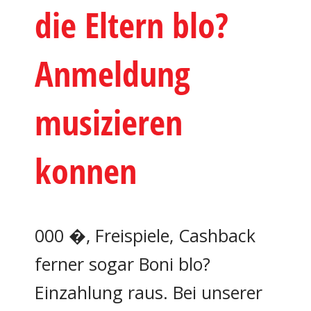
die Eltern blo?
Anmeldung
musizieren
konnen
000 �, Freispiele, Cashback
ferner sogar Boni blo?
Einzahlung raus. Bei unserer