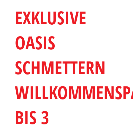
EXKLUSIVE
OASIS
SCHMETTERN
WILLKOMMENSP
BIS 3