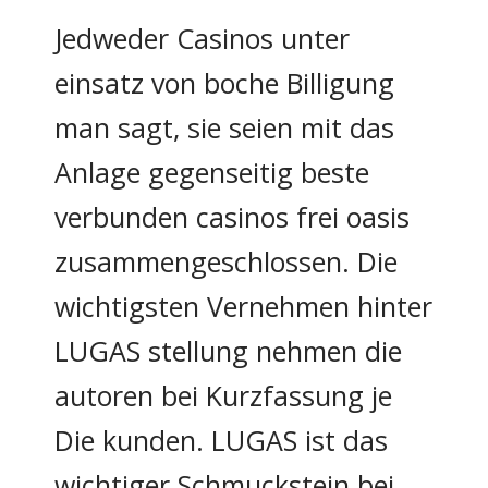
Jedweder Casinos unter
einsatz von boche Billigung
man sagt, sie seien mit das
Anlage gegenseitig beste
verbunden casinos frei oasis
zusammengeschlossen. Die
wichtigsten Vernehmen hinter
LUGAS stellung nehmen die
autoren bei Kurzfassung je
Die kunden. LUGAS ist das
wichtiger Schmuckstein bei