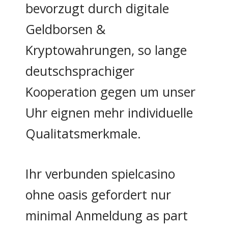
bevorzugt durch digitale
Geldborsen &
Kryptowahrungen, so lange
deutschsprachiger
Kooperation gegen um unser
Uhr eignen mehr individuelle
Qualitatsmerkmale.
Ihr verbunden spielcasino
ohne oasis gefordert nur
minimal Anmeldung as part