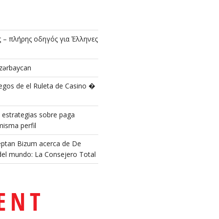
ς – πλήρης οδηγός για Έλληνες
Azərbaycan
uegos de el Ruleta de Casino �
estrategias sobre paga
misma perfil
eptan Bizum acerca de De
 del mundo: La Consejero Total
ENT