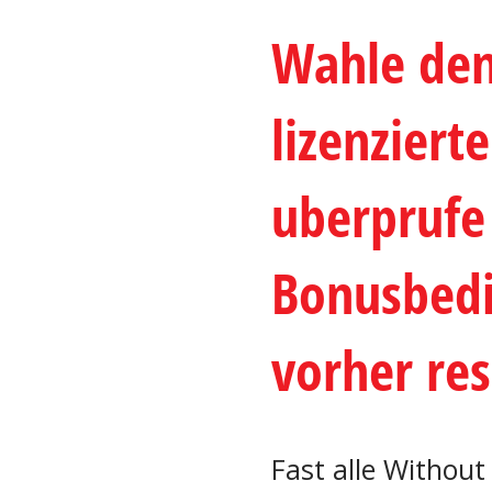
Wahle de
lizenziert
uberprufe
Bonusbed
vorher res
Fast alle Withou