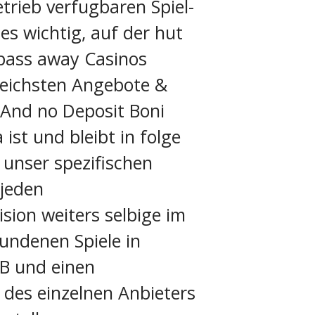
betrieb verfugbaren Spiel-
es wichtig, auf der hut
pass away Casinos
reichsten Angebote &
And no Deposit Boni
a ist und bleibt in folge
, unser spezifischen
jeden
sion weiters selbige im
undenen Spiele in
B und einen
des einzelnen Anbieters