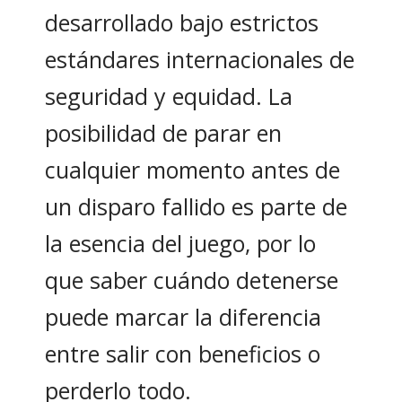
desarrollado bajo estrictos
estándares internacionales de
seguridad y equidad. La
posibilidad de parar en
cualquier momento antes de
un disparo fallido es parte de
la esencia del juego, por lo
que saber cuándo detenerse
puede marcar la diferencia
entre salir con beneficios o
perderlo todo.