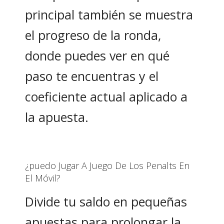
principal también se muestra
el progreso de la ronda,
donde puedes ver en qué
paso te encuentras y el
coeficiente actual aplicado a
la apuesta.
¿puedo Jugar A Juego De Los Penalts En
El Móvil?
Divide tu saldo en pequeñas
apuestas para prolongar la