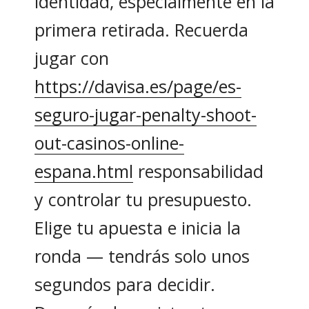
identidad, especialmente en la
primera retirada. Recuerda
jugar con
https://davisa.es/page/es-
seguro-jugar-penalty-shoot-
out-casinos-online-
espana.html
responsabilidad
y controlar tu presupuesto.
Elige tu apuesta e inicia la
ronda — tendrás solo unos
segundos para decidir.