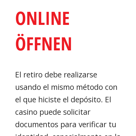
ONLINE
ÖFFNEN
El retiro debe realizarse
usando el mismo método con
el que hiciste el depósito. El
casino puede solicitar
documentos para verificar tu