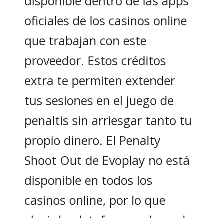
disponible dentro de las apps
oficiales de los casinos online
que trabajan con este
proveedor. Estos créditos
extra te permiten extender
tus sesiones en el juego de
penaltis sin arriesgar tanto tu
propio dinero. El Penalty
Shoot Out de Evoplay no está
disponible en todos los
casinos online, por lo que