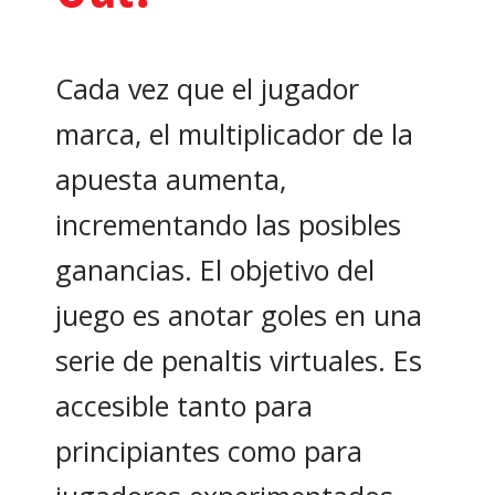
Cada vez que el jugador
marca, el multiplicador de la
apuesta aumenta,
incrementando las posibles
ganancias. El objetivo del
juego es anotar goles en una
serie de penaltis virtuales. Es
accesible tanto para
principiantes como para