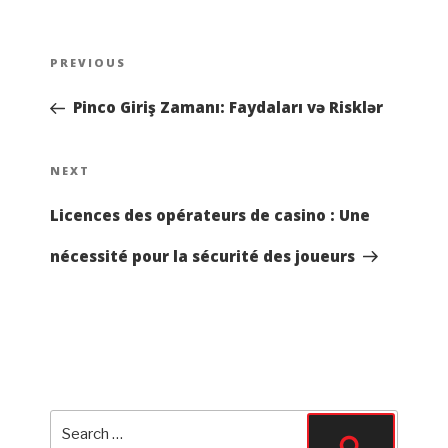
PREVIOUS
Pinco Giriş Zamanı: Faydaları və Risklər
NEXT
Licences des opérateurs de casino : Une
nécessité pour la sécurité des joueurs