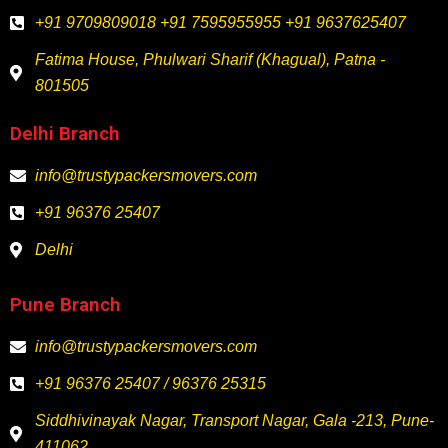
+91 9709809018 +91 7595955955 +91 9637625407
Fatima House, Phulwari Sharif (Khagual), Patna -
801505
Delhi Branch
info@trustypackersmovers.com
+91 96376 25407
Delhi
Pune Branch
info@trustypackersmovers.com
+91 96376 25407 / 96376 25315
Siddhivinayak Nagar, Transport Nagar, Gala -213, Pune-
411062