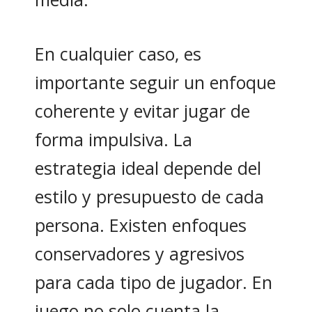
En cualquier caso, es
importante seguir un enfoque
coherente y evitar jugar de
forma impulsiva. La
estrategia ideal depende del
estilo y presupuesto de cada
persona. Existen enfoques
conservadores y agresivos
para cada tipo de jugador. En
juego no solo cuenta la