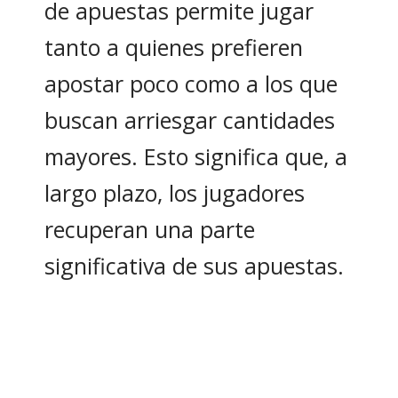
de apuestas permite jugar
tanto a quienes prefieren
apostar poco como a los que
buscan arriesgar cantidades
mayores. Esto significa que, a
largo plazo, los jugadores
recuperan una parte
significativa de sus apuestas.