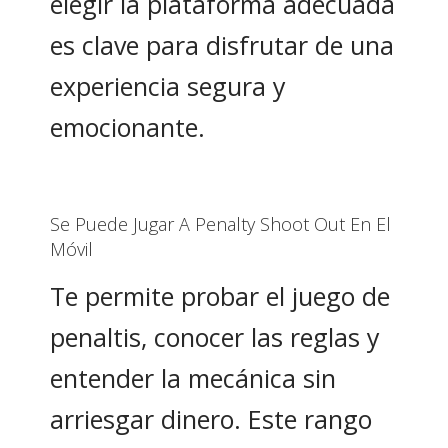
elegir la plataforma adecuada
es clave para disfrutar de una
experiencia segura y
emocionante.
Se Puede Jugar A Penalty Shoot Out En El
Móvil
Te permite probar el juego de
penaltis, conocer las reglas y
entender la mecánica sin
arriesgar dinero. Este rango