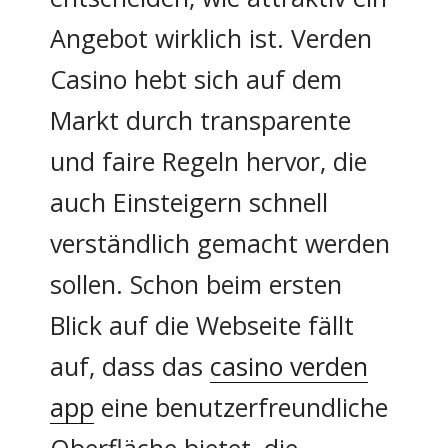
Angebot wirklich ist. Verden
Casino hebt sich auf dem
Markt durch transparente
und faire Regeln hervor, die
auch Einsteigern schnell
verständlich gemacht werden
sollen. Schon beim ersten
Blick auf die Webseite fällt
auf, dass das
casino verden
app
eine benutzerfreundliche
Oberfläche bietet, die