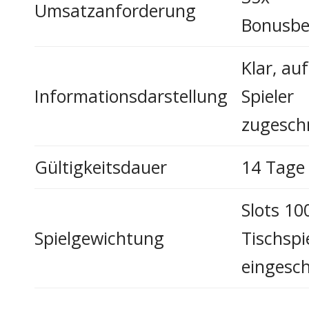
Umsatzanforderung
Bonusbe
Klar, auf
Informationsdarstellung
Spieler
zugesch
Gültigkeitsdauer
14 Tage
Slots 10
Spielgewichtung
Tischspi
eingesc