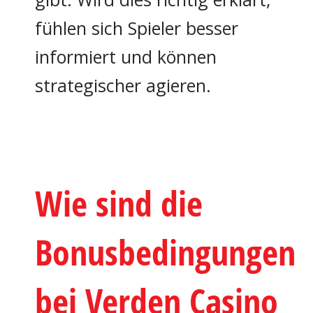
fühlen sich Spieler besser
informiert und können
strategischer agieren.
Wie sind die
Bonusbedingungen
bei Verden Casino