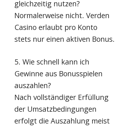
gleichzeitig nutzen?
Normalerweise nicht. Verden
Casino erlaubt pro Konto
stets nur einen aktiven Bonus.
5. Wie schnell kann ich
Gewinne aus Bonusspielen
auszahlen?
Nach vollständiger Erfüllung
der Umsatzbedingungen
erfolgt die Auszahlung meist