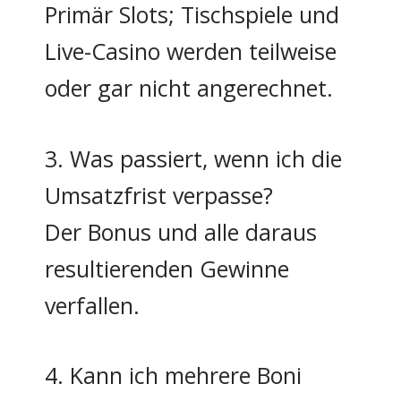
Primär Slots; Tischspiele und
Live-Casino werden teilweise
oder gar nicht angerechnet.
3. Was passiert, wenn ich die
Umsatzfrist verpasse?
Der Bonus und alle daraus
resultierenden Gewinne
verfallen.
4. Kann ich mehrere Boni