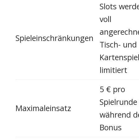
Slots werd
voll
angerechne
Spieleinschränkungen
Tisch- und
Kartenspie
limitiert
5 € pro
Spielrunde
Maximaleinsatz
während d
Bonus