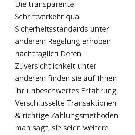
Die transparente
Schriftverkehr qua
Sicherheitsstandards unter
anderem Regelung erhoben
nachtraglich Deren
Zuversichtlichkeit unter
anderem finden sie auf Ihnen
ihr unbeschwertes Erfahrung.
Verschlusselte Transaktionen
& richtige Zahlungsmethoden
man sagt, sie seien weitere