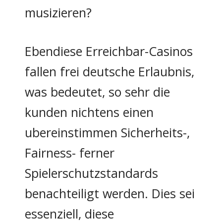
musizieren?
Ebendiese Erreichbar-Casinos
fallen frei deutsche Erlaubnis,
was bedeutet, so sehr die
kunden nichtens einen
ubereinstimmen Sicherheits-,
Fairness- ferner
Spielerschutzstandards
benachteiligt werden. Dies sei
essenziell, diese