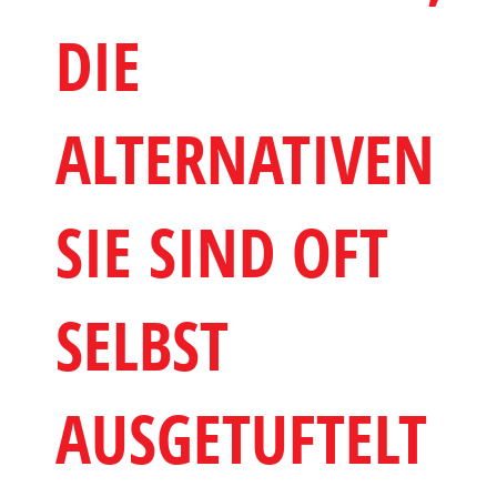
DIE
ALTERNATIVEN
SIE SIND OFT
SELBST
AUSGETUFTELT