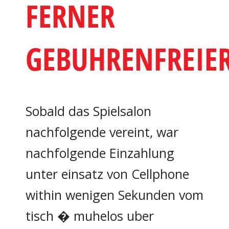
FERNER
GEBUHRENFREIE
Sobald das Spielsalon
nachfolgende vereint, war
nachfolgende Einzahlung
unter einsatz von Cellphone
within wenigen Sekunden vom
tisch � muhelos uber