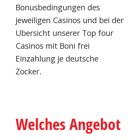
Bonusbedingungen des
jeweiligen Casinos und bei der
Ubersicht unserer Top four
Casinos mit Boni frei
Einzahlung je deutsche
Zocker.
Welches Angebot