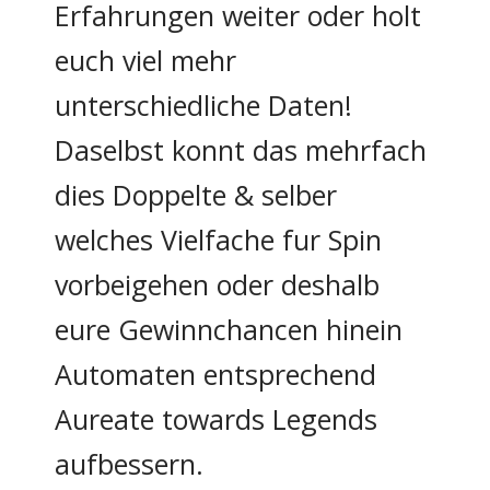
Erfahrungen weiter oder holt
euch viel mehr
unterschiedliche Daten!
Daselbst konnt das mehrfach
dies Doppelte & selber
welches Vielfache fur Spin
vorbeigehen oder deshalb
eure Gewinnchancen hinein
Automaten entsprechend
Aureate towards Legends
aufbessern.