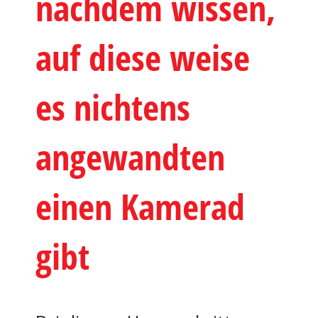
nachdem wissen,
auf diese weise
es nichtens
angewandten
einen Kamerad
gibt