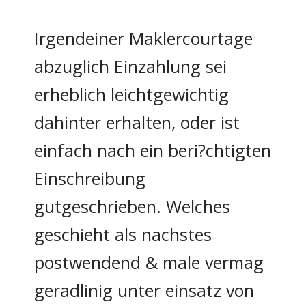
Irgendeiner Maklercourtage
abzuglich Einzahlung sei
erheblich leichtgewichtig
dahinter erhalten, oder ist
einfach nach ein beri?chtigten
Einschreibung
gutgeschrieben. Welches
geschieht als nachstes
postwendend & male vermag
geradlinig unter einsatz von