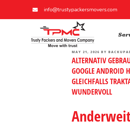
info@trustypackersmovers.com
Ser
MAY 21, 2026
BY
BACKUPA
ALTERNATIV GEBRAU
GOOGLE ANDROID 
GLEICHFALLS TRAK
WUNDERVOLL
Anderweit