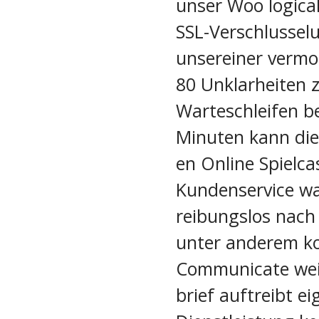
unser Woo logica
SSL-Verschlussel
unsereiner vermog
80 Unklarheiten 
Warteschleifen be
Minuten kann dies
en Online Spielca
Kundenservice w
reibungslos nach
unter anderem ko
Communicate weit
brief auftreibt e