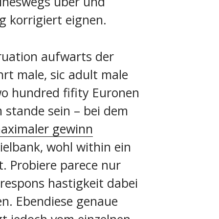
eineswegs uber und
 korrigiert eignen.
uation aufwarts der
hrt male, sic adult male
o hundred fifity Euronen
m stande sein – bei dem
maximaler gewinn
elbank, wohl within ein
t. Probiere parece nur
, respons hastigkeit dabei
?en. Ebendiese genaue
t jedoch vom einzelnen