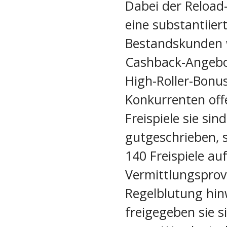
Dabei der Reload
eine substantiie
Bestandskunden w
Cashback-Angebo
High-Roller-Bonus
Konkurrenten off
Freispiele sie sin
gutgeschrieben, 
140 Freispiele a
Vermittlungsprov
Regelblutung hin
freigegeben sie si