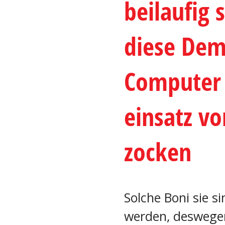
beilaufig 
diese Dem
Computer
einsatz vo
zocken
Solche Boni sie s
werden, deswegen