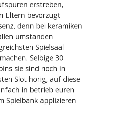
ufspuren erstreben,
n Eltern bevorzugt
asenz, denn bei keramiken
 allen umstanden
greichsten Spielsaal
 machen. Selbige 30
ins sie sind noch in
ten Slot horig, auf diese
infach in betrieb euren
im Spielbank applizieren