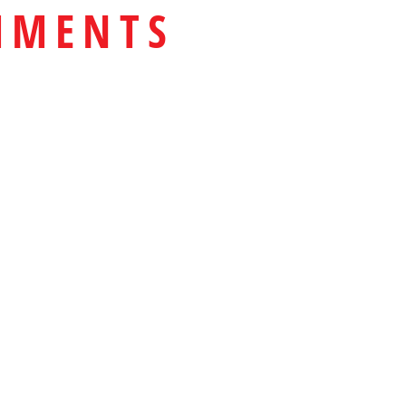
MMENTS