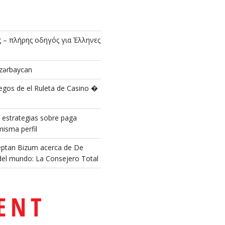
ς – πλήρης οδηγός για Έλληνες
Azərbaycan
uegos de el Ruleta de Casino �
estrategias sobre paga
misma perfil
eptan Bizum acerca de De
 del mundo: La Consejero Total
ENT