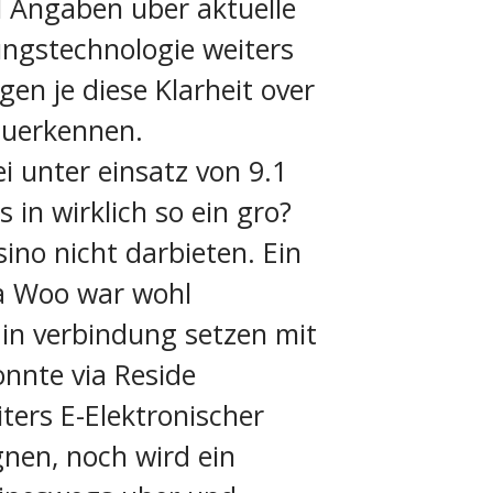
l Angaben uber aktuelle
ungstechnologie weiters
en je diese Klarheit over
zuerkennen.
i unter einsatz von 9.1
 in wirklich so ein gro?
sino nicht darbieten. Ein
a Woo war wohl
 in verbindung setzen mit
nnte via Reside
ers E-Elektronischer
ignen, noch wird ein