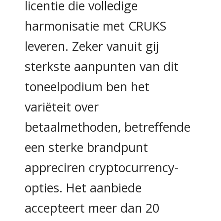
licentie die volledige
harmonisatie met CRUKS
leveren. Zeker vanuit gij
sterkste aanpunten van dit
toneelpodium ben het
variëteit over
betaalmethoden, betreffende
een sterke brandpunt
appreciren cryptocurrency-
opties. Het aanbiede
accepteert meer dan 20