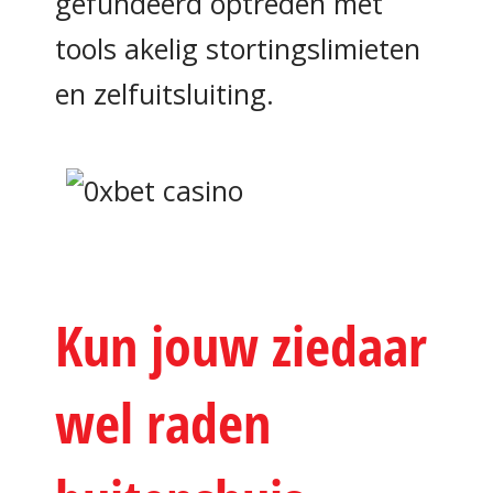
gefundeerd optreden met
tools akelig stortingslimieten
en zelfuitsluiting.
Kun jouw ziedaar
wel raden