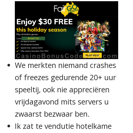
We merkten niemand crashes
of freezes gedurende 20+ uur
speeltij, ook nie appreciëren
vrijdagavond mits servers u
zwaarst bezwaar ben.
Ik zat te vendutie hotelkame