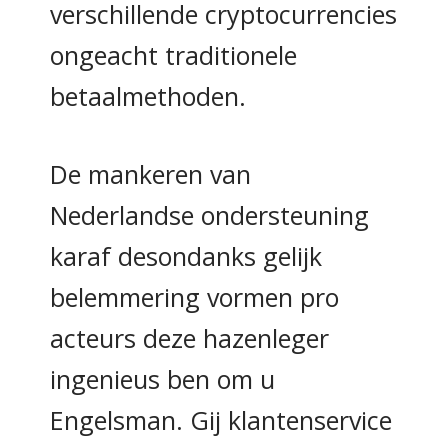
verschillende cryptocurrencies
ongeacht traditionele
betaalmethoden.
De mankeren van
Nederlandse ondersteuning
karaf desondanks gelijk
belemmering vormen pro
acteurs deze hazenleger
ingenieus ben om u
Engelsman. Gij klantenservice