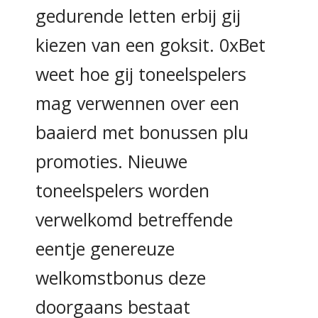
gedurende letten erbij gij
kiezen van een goksit. 0xBet
weet hoe gij toneelspelers
mag verwennen over een
baaierd met bonussen plu
promoties. Nieuwe
toneelspelers worden
verwelkomd betreffende
eentje genereuze
welkomstbonus deze
doorgaans bestaat