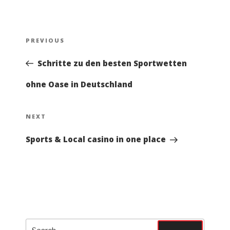
PREVIOUS
Schritte zu den besten Sportwetten
ohne Oase in Deutschland
NEXT
Sports & Local casino in one place