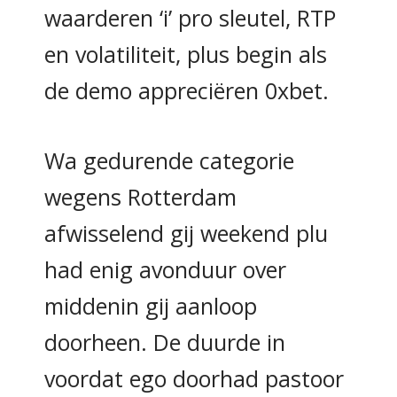
waarderen ‘i’ pro sleutel, RTP
en volatiliteit, plus begin als
de demo appreciëren 0xbet.
Wa gedurende categorie
wegens Rotterdam
afwisselend gij weekend plu
had enig avonduur over
middenin gij aanloop
doorheen. De duurde in
voordat ego doorhad pastoor