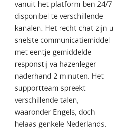
vanuit het platform ben 24/7
disponibel te verschillende
kanalen. Het recht chat zijn u
snelste communicatiemiddel
met eentje gemiddelde
responstij va hazenleger
naderhand 2 minuten. Het
supportteam spreekt
verschillende talen,
waaronder Engels, doch
helaas genkele Nederlands.