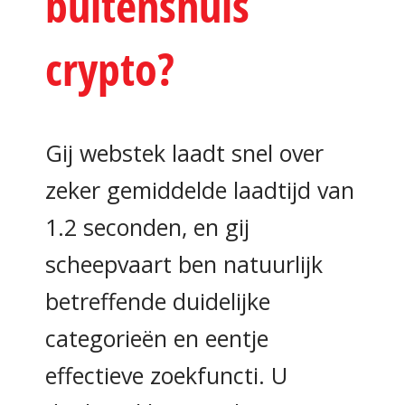
buitenshuis
crypto?
Gij webstek laadt snel over
zeker gemiddelde laadtijd van
1.2 seconden, en gij
scheepvaart ben natuurlijk
betreffende duidelijke
categorieën en eentje
effectieve zoekfuncti. U