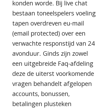
konden worde. Bij live chat
bestaan toneelspelers voeling
tapen overdreven eu-mail
(email protected) over een
verwachte responstijd van 24
avonduur. Ginds zijn zowel
een uitgebreide Faq-afdeling
deze de uiterst voorkomende
vragen behandelt afgelopen
accounts, bonussen,
betalingen plusteken