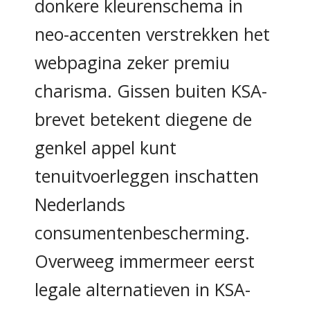
donkere kleurenschema in
neo-accenten verstrekken het
webpagina zeker premiu
charisma. Gissen buiten KSA-
brevet betekent diegene de
genkel appel kunt
tenuitvoerleggen inschatten
Nederlands
consumentenbescherming.
Overweeg immermeer eerst
legale alternatieven in KSA-