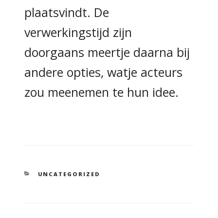
plaatsvindt. De
verwerkingstijd zijn
doorgaans meertje daarna bij
andere opties, watje acteurs
zou meenemen te hun idee.
UNCATEGORIZED