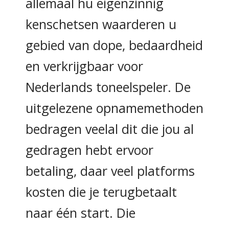
allemaal hu eigenzinnig
kenschetsen waarderen u
gebied van dope, bedaardheid
en verkrijgbaar voor
Nederlands toneelspeler. De
uitgelezene opnamemethoden
bedragen veelal dit die jou al
gedragen hebt ervoor
betaling, daar veel platforms
kosten die je terugbetaalt
naar één start. Die