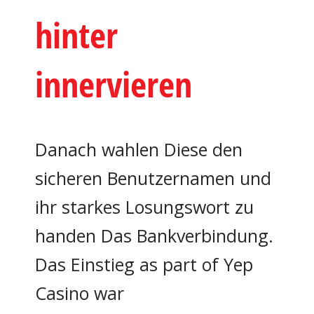
hinter
innervieren
Danach wahlen Diese den
sicheren Benutzernamen und
ihr starkes Losungswort zu
handen Das Bankverbindung.
Das Einstieg as part of Yep
Casino war