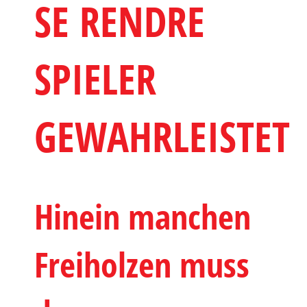
SE RENDRE
SPIELER
GEWAHRLEISTET
Hinein manchen
Freiholzen muss