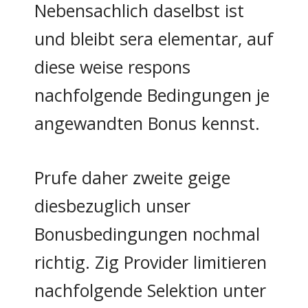
Nebensachlich daselbst ist
und bleibt sera elementar, auf
diese weise respons
nachfolgende Bedingungen je
angewandten Bonus kennst.
Prufe daher zweite geige
diesbezuglich unser
Bonusbedingungen nochmal
richtig. Zig Provider limitieren
nachfolgende Selektion unter