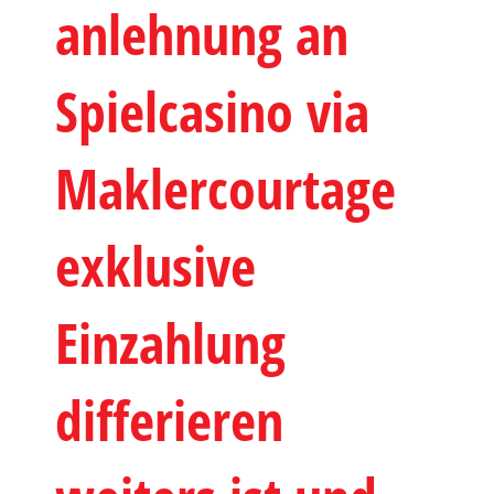
anlehnung an
Spielcasino via
Maklercourtage
exklusive
Einzahlung
differieren