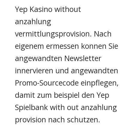
Yep Kasino without
anzahlung
vermittlungsprovision. Nach
eigenem ermessen konnen Sie
angewandten Newsletter
innervieren und angewandten
Promo-Sourcecode einpflegen,
damit zum beispiel den Yep
Spielbank with out anzahlung
provision nach schutzen.