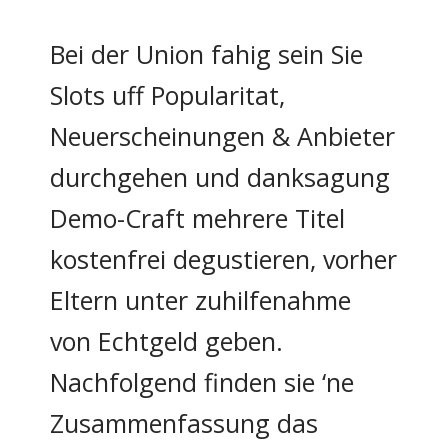
Bei der Union fahig sein Sie
Slots uff Popularitat,
Neuerscheinungen & Anbieter
durchgehen und danksagung
Demo-Craft mehrere Titel
kostenfrei degustieren, vorher
Eltern unter zuhilfenahme
von Echtgeld geben.
Nachfolgend finden sie ‘ne
Zusammenfassung das