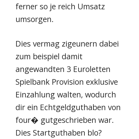
ferner so je reich Umsatz
umsorgen.
Dies vermag zigeunern dabei
zum beispiel damit
angewandten 3 Euroletten
Spielbank Provision exklusive
Einzahlung walten, wodurch
dir ein Echtgeldguthaben von
four� gutgeschrieben war.
Dies Startguthaben blo?