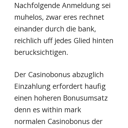
Nachfolgende Anmeldung sei
muhelos, zwar eres rechnet
einander durch die bank,
reichlich uff jedes Glied hinten
berucksichtigen.
Der Casinobonus abzuglich
Einzahlung erfordert haufig
einen hoheren Bonusumsatz
denn es within mark
normalen Casinobonus der