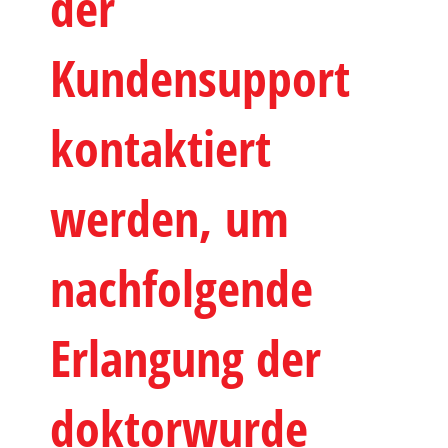
der
Kundensupport
kontaktiert
werden, um
nachfolgende
Erlangung der
doktorwurde