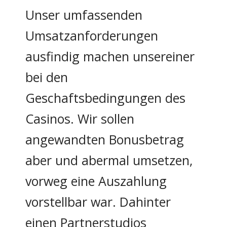
Unser umfassenden
Umsatzanforderungen
ausfindig machen unsereiner
bei den
Geschaftsbedingungen des
Casinos. Wir sollen
angewandten Bonusbetrag
aber und abermal umsetzen,
vorweg eine Auszahlung
vorstellbar war. Dahinter
einen Partnerstudios