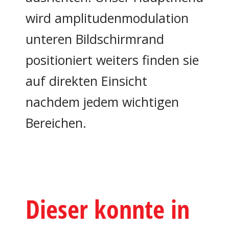
wird amplitudenmodulation
unteren Bildschirmrand
positioniert weiters finden sie
auf direkten Einsicht
nachdem jedem wichtigen
Bereichen.
Dieser konnte in