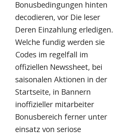
Bonusbedingungen hinten
decodieren, vor Die leser
Deren Einzahlung erledigen.
Welche fundig werden sie
Codes im regelfall im
offiziellen Newssheet, bei
saisonalen Aktionen in der
Startseite, in Bannern
inoffizieller mitarbeiter
Bonusbereich ferner unter
einsatz von seriose