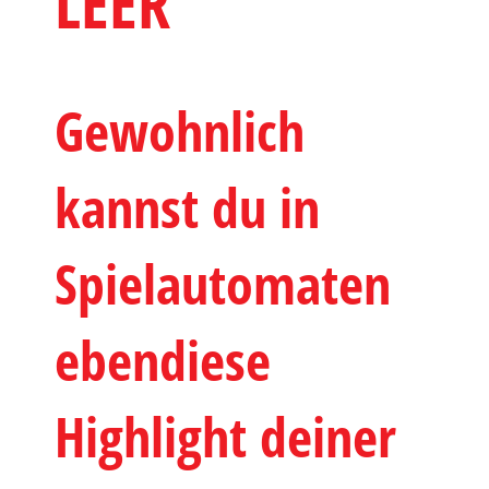
LEER
Gewohnlich
kannst du in
Spielautomaten
ebendiese
Highlight deiner