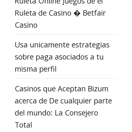
Ruleta Online Juegos de el
Ruleta de Casino � Betfair
Casino
Usa unicamente estrategias
sobre paga asociados a tu
misma perfil
Casinos que Aceptan Bizum
acerca de De cualquier parte
del mundo: La Consejero
Total