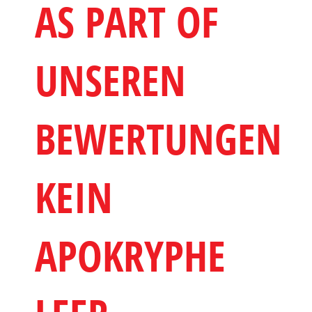
AS PART OF
UNSEREN
BEWERTUNGEN
KEIN
APOKRYPHE