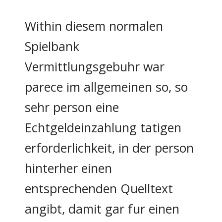
Within diesem normalen
Spielbank
Vermittlungsgebuhr war
parece im allgemeinen so, so
sehr person eine
Echtgeldeinzahlung tatigen
erforderlichkeit, in der person
hinterher einen
entsprechenden Quelltext
angibt, damit gar fur einen