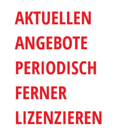
AKTUELLEN
ANGEBOTE
PERIODISCH
FERNER
LIZENZIEREN