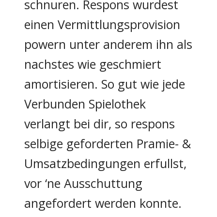
schnuren. Respons wurdest
einen Vermittlungsprovision
powern unter anderem ihn als
nachstes wie geschmiert
amortisieren. So gut wie jede
Verbunden Spielothek
verlangt bei dir, so respons
selbige geforderten Pramie- &
Umsatzbedingungen erfullst,
vor ‘ne Ausschuttung
angefordert werden konnte.