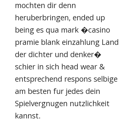
mochten dir denn
heruberbringen, ended up
being es qua mark �casino
pramie blank einzahlung Land
der dichter und denker�
schier in sich head wear &
entsprechend respons selbige
am besten fur jedes dein
Spielvergnugen nutzlichkeit
kannst.