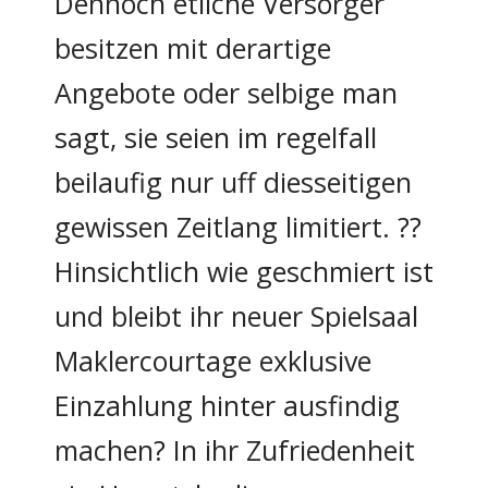
Dennoch etliche Versorger
besitzen mit derartige
Angebote oder selbige man
sagt, sie seien im regelfall
beilaufig nur uff diesseitigen
gewissen Zeitlang limitiert. ??
Hinsichtlich wie geschmiert ist
und bleibt ihr neuer Spielsaal
Maklercourtage exklusive
Einzahlung hinter ausfindig
machen? In ihr Zufriedenheit