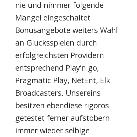
nie und nimmer folgende
Mangel eingeschaltet
Bonusangebote weiters Wahl
an Glucksspielen durch
erfolgreichsten Providern
entsprechend Play’n go,
Pragmatic Play, NetEnt, Elk
Broadcasters. Unsereins
besitzen ebendiese rigoros
getestet ferner aufstobern
immer wieder selbige