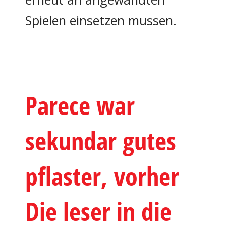
Spielen einsetzen mussen.
Parece war
sekundar gutes
pflaster, vorher
Die leser in die