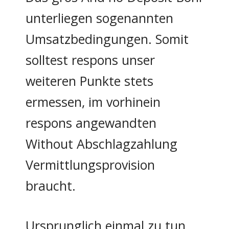
unterliegen sogenannten
Umsatzbedingungen. Somit
solltest respons unser
weiteren Punkte stets
ermessen, im vorhinein
respons angewandten
Without Abschlagzahlung
Vermittlungsprovision
braucht.
Ursprunglich einmal zu tun