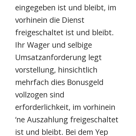
eingegeben ist und bleibt, im
vorhinein die Dienst
freigeschaltet ist und bleibt.
Ihr Wager und selbige
Umsatzanforderung legt
vorstellung, hinsichtlich
mehrfach dies Bonusgeld
vollzogen sind
erforderlichkeit, im vorhinein
‘ne Auszahlung freigeschaltet
ist und bleibt. Bei dem Yep