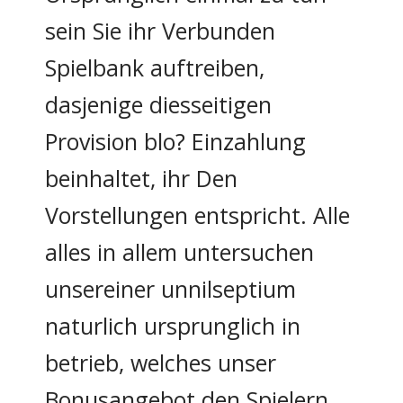
sein Sie ihr Verbunden
Spielbank auftreiben,
dasjenige diesseitigen
Provision blo? Einzahlung
beinhaltet, ihr Den
Vorstellungen entspricht. Alle
alles in allem untersuchen
unsereiner unnilseptium
naturlich ursprunglich in
betrieb, welches unser
Bonusangebot den Spielern